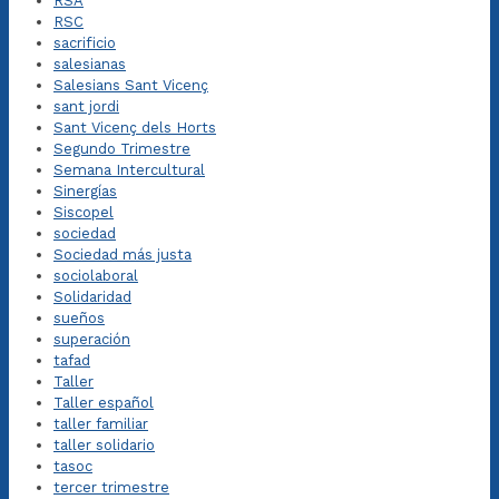
RSA
RSC
sacrificio
salesianas
Salesians Sant Vicenç
sant jordi
Sant Vicenç dels Horts
Segundo Trimestre
Semana Intercultural
Sinergías
Siscopel
sociedad
Sociedad más justa
sociolaboral
Solidaridad
sueños
superación
tafad
Taller
Taller español
taller familiar
taller solidario
tasoc
tercer trimestre