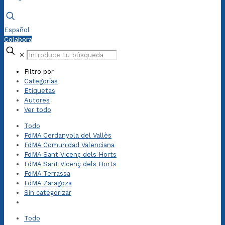
Español
Colabora
✕
Filtro por
Categorías
Etiquetas
Autores
Ver todo
Todo
FdMA Cerdanyola del Vallès
FdMA Comunidad Valenciana
FdMA Sant Vicenç dels Horts
FdMA Sant Vicenç dels Horts
FdMA Terrassa
FdMA Zaragoza
Sin categorizar
Todo