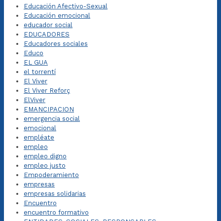
Educación Afectivo-Sexual
Educación emocional
educador social
EDUCADORES
Educadores sociales
Educo
EL GUA
el torrentí
El Viver
El Viver Reforç
ElViver
EMANCIPACION
emergencia social
emocional
empléate
empleo
empleo digno
empleo justo
Empoderamiento
empresas
empresas solidarias
Encuentro
encuentro formativo