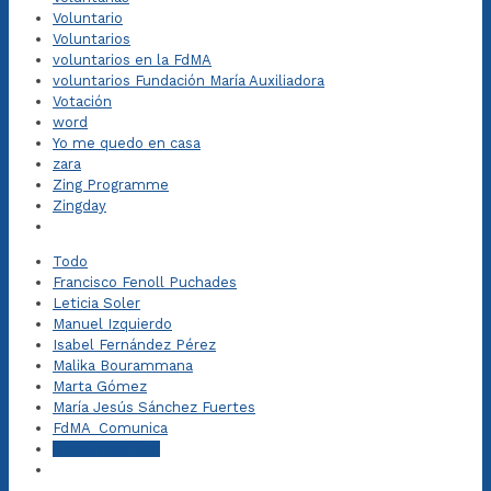
Voluntario
Voluntarios
voluntarios en la FdMA
voluntarios Fundación María Auxiliadora
Votación
word
Yo me quedo en casa
zara
Zing Programme
Zingday
Todo
Francisco Fenoll Puchades
Leticia Soler
Manuel Izquierdo
Isabel Fernández Pérez
Malika Bourammana
Marta Gómez
María Jesús Sánchez Fuertes
FdMA_Comunica
fundacionma98