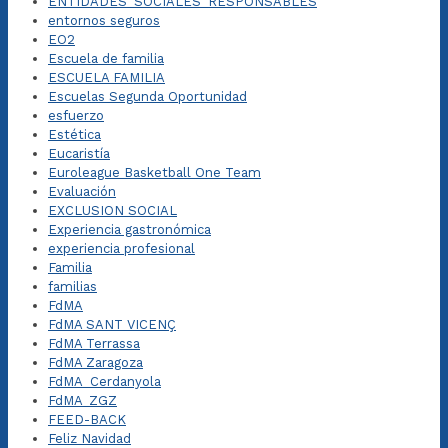
ENTIDADES_SOCIALES_RESPONSABLES
entornos seguros
EO2
Escuela de familia
ESCUELA FAMILIA
Escuelas Segunda Oportunidad
esfuerzo
Estética
Eucaristía
Euroleague Basketball One Team
Evaluación
EXCLUSION SOCIAL
Experiencia gastronómica
experiencia profesional
Familia
familias
FdMA
FdMA SANT VICENÇ
FdMA Terrassa
FdMA Zaragoza
FdMA_Cerdanyola
FdMA_ZGZ
FEED-BACK
Feliz Navidad