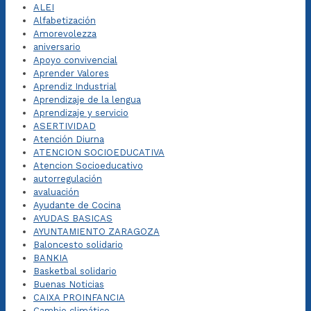
ALEI
Alfabetización
Amorevolezza
aniversario
Apoyo convivencial
Aprender Valores
Aprendiz Industrial
Aprendizaje de la lengua
Aprendizaje y servicio
ASERTIVIDAD
Atención Diurna
ATENCION SOCIOEDUCATIVA
Atencion Socioeducativo
autorregulación
avaluación
Ayudante de Cocina
AYUDAS BASICAS
AYUNTAMIENTO ZARAGOZA
Baloncesto solidario
BANKIA
Basketbal solidario
Buenas Noticias
CAIXA PROINFANCIA
Cambio climático