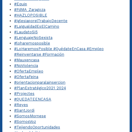
#Equip
#FdMA_Zaragoza
#HAZLOPOSIBLE
#IglesiaporelTrabajoDecente
#LaIgualdadEsElCamino
#LaudatoSi5
#LenguajeNoSexista
#loharemosposible
#LoHaremosPosible #QuédateEnCasa #Empleo
#Reinventarse #Formación
#Mauxencasa
#NoViolencia
#OfertaEmpleo
#OfertaFeina
#orientacionparalainsercion
#PlanEstratégico2021_2024
#Projectes
#QUEDATEENCASA
#Reyes
#SantJordi
#SomosMornese
#SomosVoz
#TejiendoOportunidades