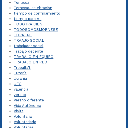
Terrassa
Terrassa. celebración
tiempo de confinamiento
tiempo para mi
TODO IRA BIEN
TODOSOMOSMORNESE
TORRENT
TRAAJO SOCIAL
trabajador social
Trabajo decente
TRABAJO EN EQUIPO
TRABAJO EN RED
Treballa't
Tutoría
Ucrania
UEC
valencia
verano
Verano diferente
Vida Autónoma
Visita
Voluntaria
Voluntariado
Voluntarias