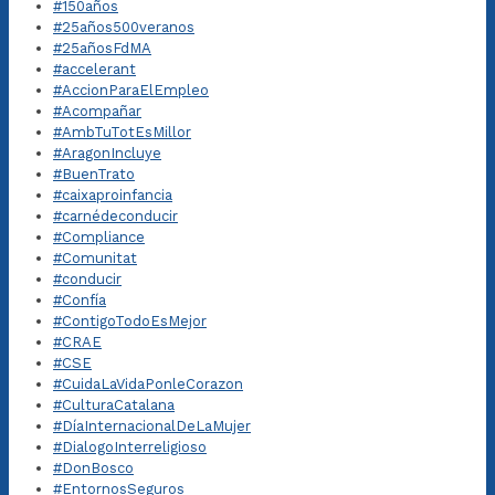
#150años
#25años500veranos
#25añosFdMA
#accelerant
#AccionParaElEmpleo
#Acompañar
#AmbTuTotEsMillor
#AragonIncluye
#BuenTrato
#caixaproinfancia
#carnédeconducir
#Compliance
#Comunitat
#conducir
#Confía
#ContigoTodoEsMejor
#CRAE
#CSE
#CuidaLaVidaPonleCorazon
#CulturaCatalana
#DíaInternacionalDeLaMujer
#DialogoInterreligioso
#DonBosco
#EntornosSeguros