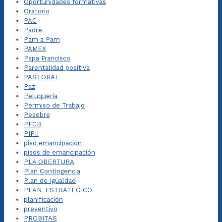
Oportunidades formativas
Oratorio
PAC
Padre
Pam a Pam
PAMEX
Papa Francisco
Parentalidad positiva
PASTORAL
Paz
Peluquería
Permiso de Trabajo
Pesebre
PFCB
PIPII
piso emancipación
pisos de emancipación
PLA OBERTURA
Plan Contingencia
Plan de Igualdad
PLAN_ESTRATEGICO
planificación
preventivo
PROBITAS