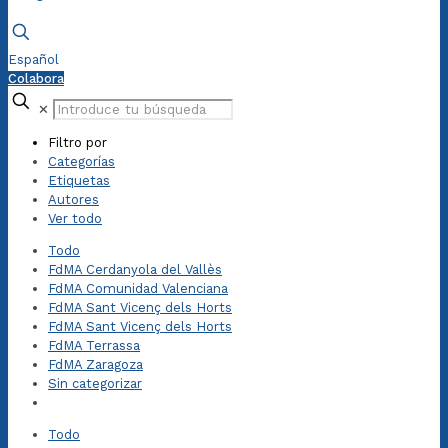
Español
Colabora
✕
Filtro por
Categorías
Etiquetas
Autores
Ver todo
Todo
FdMA Cerdanyola del Vallès
FdMA Comunidad Valenciana
FdMA Sant Vicenç dels Horts
FdMA Sant Vicenç dels Horts
FdMA Terrassa
FdMA Zaragoza
Sin categorizar
Todo