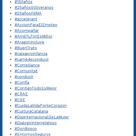
#150años
#25años500veranos
#25añosFdMA
#accelerant
#AccionParaElEmpleo
#Acompañar
#AmbTuTotEsMillor
#AragonIncluye
#BuenTrato
#caixaproinfancia
#carnédeconducir
#Compliance
#Comunitat
#conducir
#Confía
#ContigoTodoEsMejor
#CRAE
#CSE
#CuidaLaVidaPonleCorazon
#CulturaCatalana
#DíaInternacionalDeLaMujer
#DialogoInterreligioso
#DonBosco
#EntornosSeguros