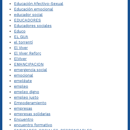
Educación Afectivo-Sexual
Educación emocional
educador social
EDUCADORES
Educadores sociales
Educo
EL GUA
el torrentí
El Viver
El Viver Reforç
ElViver
EMANCIPACION
emergencia social
emocional
empléate
empleo
empleo digno
empleo justo
Empoderamiento
empresas
empresas solidarias
Encuentro
encuentro formativo