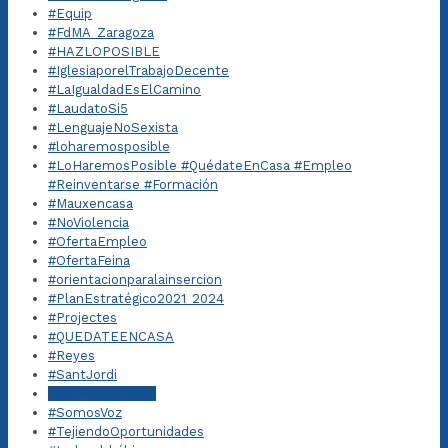
#Equip
#FdMA_Zaragoza
#HAZLOPOSIBLE
#IglesiaporelTrabajoDecente
#LaIgualdadEsElCamino
#LaudatoSi5
#LenguajeNoSexista
#loharemosposible
#LoHaremosPosible #QuédateEnCasa #Empleo
#Reinventarse #Formación
#Mauxencasa
#NoViolencia
#OfertaEmpleo
#OfertaFeina
#orientacionparalainsercion
#PlanEstratégico2021_2024
#Projectes
#QUEDATEENCASA
#Reyes
#SantJordi
#SomosMornese
#SomosVoz
#TejiendoOportunidades