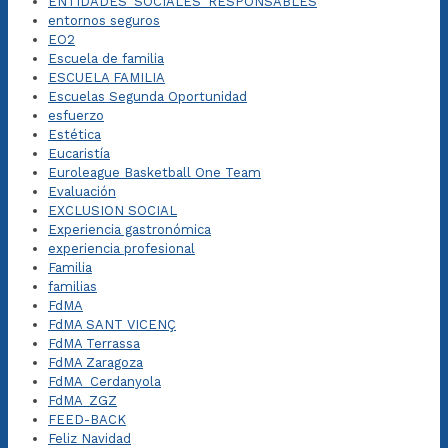
ENTIDADES_SOCIALES_RESPONSABLES
entornos seguros
EO2
Escuela de familia
ESCUELA FAMILIA
Escuelas Segunda Oportunidad
esfuerzo
Estética
Eucaristía
Euroleague Basketball One Team
Evaluación
EXCLUSION SOCIAL
Experiencia gastronómica
experiencia profesional
Familia
familias
FdMA
FdMA SANT VICENÇ
FdMA Terrassa
FdMA Zaragoza
FdMA_Cerdanyola
FdMA_ZGZ
FEED-BACK
Feliz Navidad