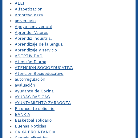
ALEI
Alfabetización
Amorevolezza
aniversario
Apoyo convivencial
Aprender Valores
Aprendiz Industrial
Aprendizaje de la lengua
Aprendizaje y servicio
ASERTIVIDAD
Atención Diurna
ATENCION SOCIOEDUCATIVA
Atencion Socioeducativo
autorregulación
avaluación
Ayudante de Cocina
AYUDAS BASICAS
AYUNTAMIENTO ZARAGOZA
Baloncesto solidario
BANKIA
Basketbal solidario
Buenas Noticias
CAIXA PROINFANCIA
Cambio climático