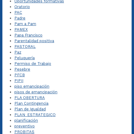
Oportunidades formativas
Oratorio
PAC
Padre
Pam a Pam
PAMEX
Papa Francisco
Parentalidad positiva
PASTORAL
Paz
Peluquería
Permiso de Trabajo
Pesebre
PFCB
PIPII
piso emancipación
pisos de emancipación
PLA OBERTURA
Plan Contingencia
Plan de Igualdad
PLAN_ESTRATEGICO
planificación
preventivo
PROBITAS