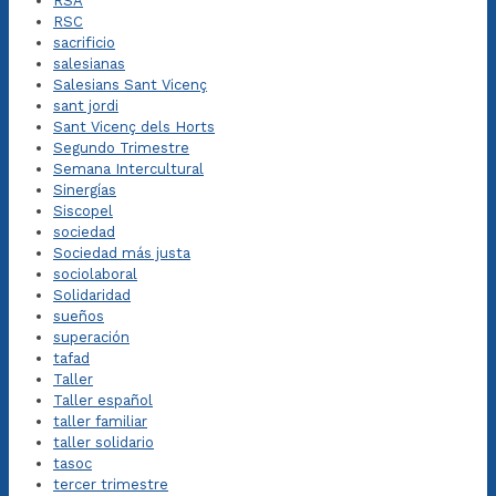
RSA
RSC
sacrificio
salesianas
Salesians Sant Vicenç
sant jordi
Sant Vicenç dels Horts
Segundo Trimestre
Semana Intercultural
Sinergías
Siscopel
sociedad
Sociedad más justa
sociolaboral
Solidaridad
sueños
superación
tafad
Taller
Taller español
taller familiar
taller solidario
tasoc
tercer trimestre