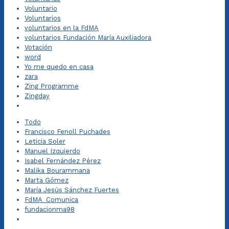
Voluntario
Voluntarios
voluntarios en la FdMA
voluntarios Fundación María Auxiliadora
Votación
word
Yo me quedo en casa
zara
Zing Programme
Zingday
Todo
Francisco Fenoll Puchades
Leticia Soler
Manuel Izquierdo
Isabel Fernández Pérez
Malika Bourammana
Marta Gómez
María Jesús Sánchez Fuertes
FdMA_Comunica
fundacionma98