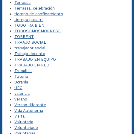
Terrassa
Terrassa. celebración
tiempo de confinamiento
tiempo para mi
TODO IRA BIEN
TODOSOMOSMORNESE
TORRENT
TRAAJO SOCIAL
trabajador social
Trabajo decente
TRABAJO EN EQUIPO
TRABAJO EN RED
Treballa't
Tutoría
Ucrania
UEC
valencia
verano
Verano diferente
Vida Autónoma
Visita
Voluntaria
Voluntariado
Voluntarias