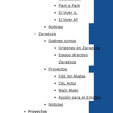
Pam a Pam
El Viver IL
El Viver AF
Noticias
Zaragoza
Quiénes somos
Orígenes en Zaragoza
Equipo directivo
Zaragoza
Proyectos
CSE Sin Mugas
CSL Actur
Maín Mujer
Acción para el Empleo
Noticias
Proyectos