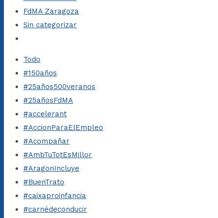
FdMA Zaragoza
Sin categorizar
Todo
#150años
#25años500veranos
#25añosFdMA
#accelerant
#AccionParaElEmpleo
#Acompañar
#AmbTuTotEsMillor
#AragonIncluye
#BuenTrato
#caixaproinfancia
#carnédeconducir