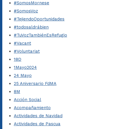
#SomosMornese
#SomosVoz
#TejiendoOportunidades
#todosaldrábien
#TuVozTambiénEsRefugio
#Vacant
#Voluntariat
18D
1Mayo2024
24 Mayo
25 Aniversario FdMA
8M
Acción Social
Acompañamiento
Actividades de Navidad
Actividades de Pascua