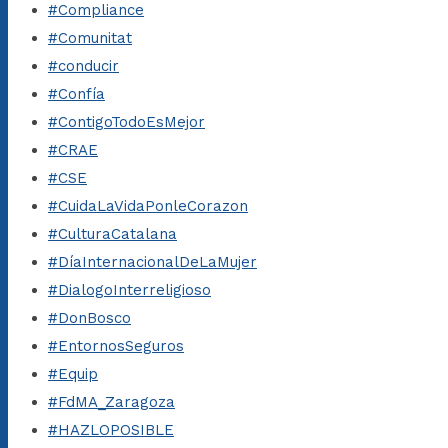
#Compliance
#Comunitat
#conducir
#Confía
#ContigoTodoEsMejor
#CRAE
#CSE
#CuidaLaVidaPonleCorazon
#CulturaCatalana
#DíaInternacionalDeLaMujer
#DialogoInterreligioso
#DonBosco
#EntornosSeguros
#Equip
#FdMA_Zaragoza
#HAZLOPOSIBLE