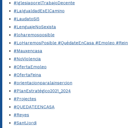
#IglesiaporelTrabajoDecente
#LaIgualdadEsElCamino
#LaudatoSi5
#LenguajeNoSexista
#loharemosposible
#LoHaremosPosible #QuédateEnCasa #Empleo #Rein
#Mauxencasa
#NoViolencia
#OfertaEmpleo
#OfertaFeina
#orientacionparalainsercion
#PlanEstratégico2021_2024
#Projectes
#QUEDATEENCASA
#Reyes
#SantJordi