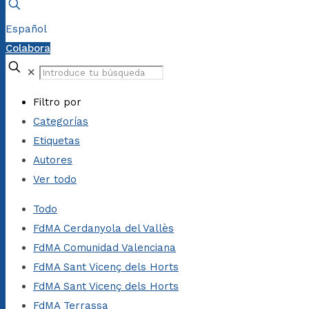
Español
Colabora
✕
Filtro por
Categorías
Etiquetas
Autores
Ver todo
Todo
FdMA Cerdanyola del Vallès
FdMA Comunidad Valenciana
FdMA Sant Vicenç dels Horts
FdMA Sant Vicenç dels Horts
FdMA Terrassa