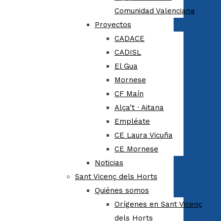
Comunidad Valenciana
Proyectos
CADACE
CADISL
El Gua
Mornese
CF Maín
Alça’t · Aitana
Empléate
CE Laura Vicuña
CE Mornese
Noticias
Sant Vicenç dels Horts
Quiénes somos
Orígenes en Sant Vicenç
dels Horts