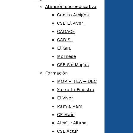
Atención socioeducativa
Centro Amigos
CSE El Viver
CADACE
CADISL
El Gua
Mornese
CSE Sin Mugas
Formación
MOP – TEA – UEC
Xarxa la Finestra
El Viver
Pam a Pam
CF Maín
Alça’t · Aitana
CSL Actur