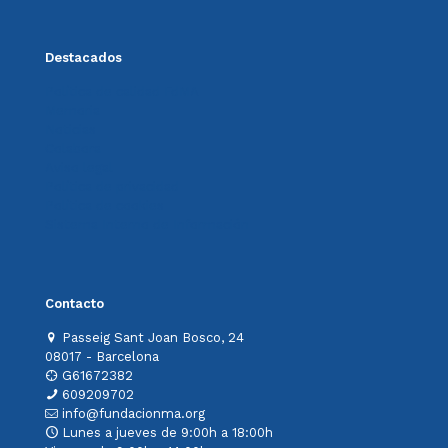
Destacados
Política de calidad FdMA
Memoria
Noticias
Colabora
Aviso legal
Política de privacidad
Política de cookies
Sistema Interno de Información
Contacto
Passeig Sant Joan Bosco, 24
08017 - Barcelona
G61672382
609209702
info@fundacionma.org
Lunes a jueves de 9:00h a 18:00h