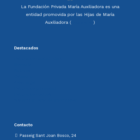
La Fundación Privada María Auxiliadora es una
entidad promovida por las Hijas de María
Auxiliadora (
Salesianas
)
Destacados
Política de calidad FdMA
Memoria
Noticias
Colabora
Aviso legal
Política de privacidad
Política de cookies
Sistema Interno de Información
Contacto
Passeig Sant Joan Bosco, 24