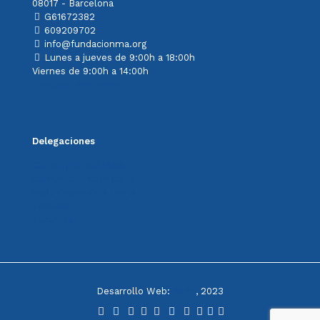
08017 - Barcelona
G61672382
609209702
info@fundacionma.org
Lunes a jueves de 9:00h a 18:00h
Viernes de 9:00h a 14:00h
Contacta con nosotros
Delegaciones
Cerdanyola del Vallès
Comunidad Valenciana
Sant Vicenç dels Horts
Terrassa
Zaragoza
Desarrollo Web:
INPQ
, 2023