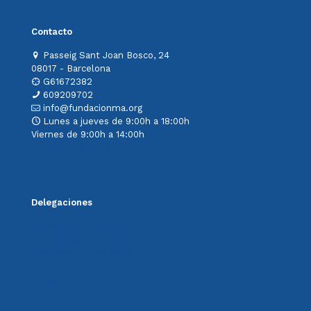
Contacto
Passeig Sant Joan Bosco, 24
08017 - Barcelona
G61672382
609209702
info@fundacionma.org
Lunes a jueves de 9:00h a 18:00h
Viernes de 9:00h a 14:00h
Contacta con nosotros
Delegaciones
Cerdanyola del Vallès
Comunidad Valenciana
Sant Vicenç dels Horts
Terrassa
Zaragoza