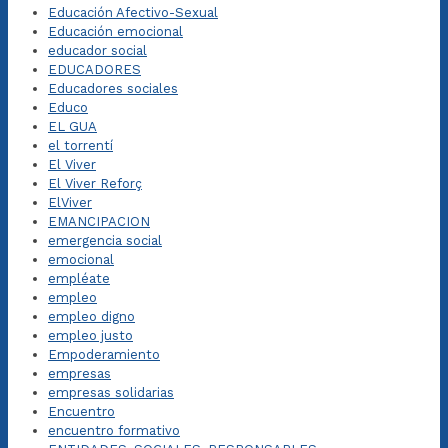
Educación Afectivo-Sexual
Educación emocional
educador social
EDUCADORES
Educadores sociales
Educo
EL GUA
el torrentí
El Viver
El Viver Reforç
ElViver
EMANCIPACION
emergencia social
emocional
empléate
empleo
empleo digno
empleo justo
Empoderamiento
empresas
empresas solidarias
Encuentro
encuentro formativo