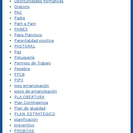
Oportunidades formativas
Oratorio
PAC
Padre
Pam a Pam
PAMEX
Papa Francisco
Parentalidad positiva
PASTORAL
Paz
Peluquería
Permiso de Trabajo
Pesebre
PFCB
PIPII
piso emancipación
pisos de emancipación
PLA OBERTURA
Plan Contingencia
Plan de Igualdad
PLAN_ESTRATEGICO
planificación
preventivo
PROBITAS