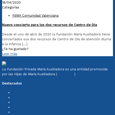
18/04/2020
Categorías
FdMA Comunidad Valenciana
Nuevo concierto para los dos recursos de Centro de Día
Desde el uno de abril de 2020 la Fundación María Auxiliadora tiene
concertados sus dos recursos de Centro de Día de atención diurna
a la infancia
[…]
¿Te ha gustado?
Leer más
La Fundación Privada María Auxiliadora es una entidad promovida
por las Hijas de María Auxiliadora (
Salesianas
)
Destacados
Política de calidad FdMA
Memoria
Noticias
Colabora
Aviso legal