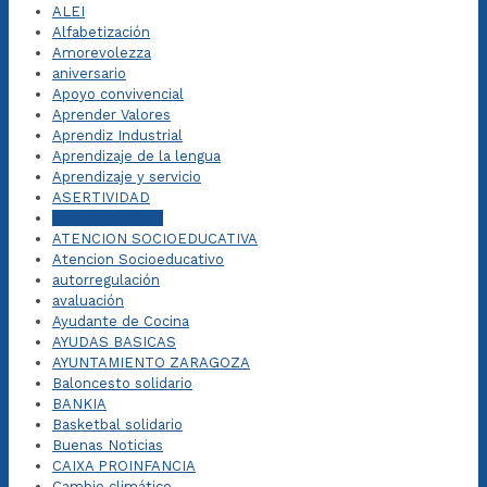
ALEI
Alfabetización
Amorevolezza
aniversario
Apoyo convivencial
Aprender Valores
Aprendiz Industrial
Aprendizaje de la lengua
Aprendizaje y servicio
ASERTIVIDAD
Atención Diurna
ATENCION SOCIOEDUCATIVA
Atencion Socioeducativo
autorregulación
avaluación
Ayudante de Cocina
AYUDAS BASICAS
AYUNTAMIENTO ZARAGOZA
Baloncesto solidario
BANKIA
Basketbal solidario
Buenas Noticias
CAIXA PROINFANCIA
Cambio climático