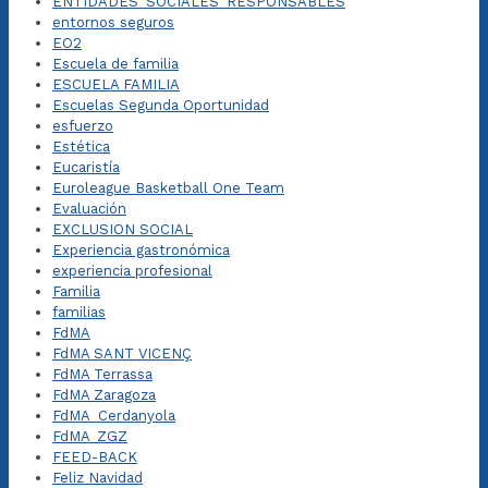
ENTIDADES_SOCIALES_RESPONSABLES
entornos seguros
EO2
Escuela de familia
ESCUELA FAMILIA
Escuelas Segunda Oportunidad
esfuerzo
Estética
Eucaristía
Euroleague Basketball One Team
Evaluación
EXCLUSION SOCIAL
Experiencia gastronómica
experiencia profesional
Familia
familias
FdMA
FdMA SANT VICENÇ
FdMA Terrassa
FdMA Zaragoza
FdMA_Cerdanyola
FdMA_ZGZ
FEED-BACK
Feliz Navidad