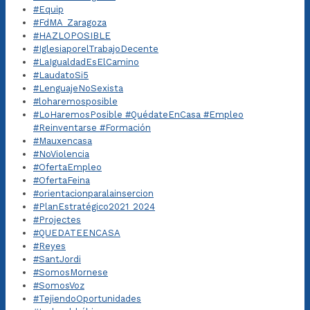
#Equip
#FdMA_Zaragoza
#HAZLOPOSIBLE
#IglesiaporelTrabajoDecente
#LaIgualdadEsElCamino
#LaudatoSi5
#LenguajeNoSexista
#loharemosposible
#LoHaremosPosible #QuédateEnCasa #Empleo
#Reinventarse #Formación
#Mauxencasa
#NoViolencia
#OfertaEmpleo
#OfertaFeina
#orientacionparalainsercion
#PlanEstratégico2021_2024
#Projectes
#QUEDATEENCASA
#Reyes
#SantJordi
#SomosMornese
#SomosVoz
#TejiendoOportunidades