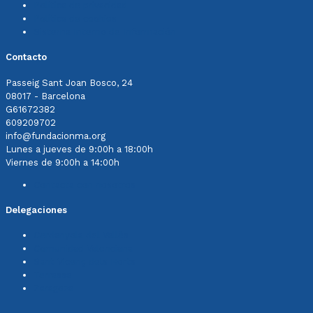
Política de privacidad
Política de cookies
Sistema Interno de Información
Contacto
Passeig Sant Joan Bosco, 24
08017 - Barcelona
G61672382
609209702
info@fundacionma.org
Lunes a jueves de 9:00h a 18:00h
Viernes de 9:00h a 14:00h
Contacta con nosotros
Delegaciones
Cerdanyola del Vallès
Comunidad Valenciana
Sant Vicenç dels Horts
Terrassa
Zaragoza