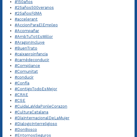
#150años
#25años500veranos
#25añosFdMA
#accelerant
#AccionParaElEmpleo
#Acompañar
#AmbTuTotEsMillor
#AragonIncluye
#BuenTrato
#caixaproinfancia
#carnédeconducir
#Compliance
#Comunitat
#conducir
#Confía
#ContigoTodoEsMejor
#CRAE
#CSE
#CuidaLaVidaPonleCorazon
#CulturaCatalana
#DíaInternacionalDeLaMujer
#DialogoInterreligioso
#DonBosco
#EntornosSeguros