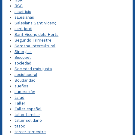
RSA
RSC
sacrificio
salesianas
Salesians Sant Vicenç
sant jordi
Sant Vicenç dels Horts
Segundo Trimestre
Semana Intercultural
Sinergías
Siscopel
sociedad
Sociedad más justa
sociolaboral
Solidaridad
sueños
superación
tafad
Taller
Taller español
taller familiar
taller solidario
tasoc
tercer trimestre