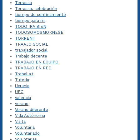
Terrassa
Terrassa. celebración
tiempo de confinamiento
tiempo para mi
TODO IRA BIEN
TODOSOMOSMORNESE
TORRENT
TRAAJO SOCIAL
trabajador social
Trabajo decente
TRABAJO EN EQUIPO
TRABAJO EN RED
Treballa't
Tutoría
Ucrania
UEC
valencia
verano
Verano diferente
Vida Autónoma
Visita
Voluntaria
Voluntariado
Voluntarias