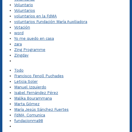
Voluntario
Voluntarios
voluntarios en la FdMA
voluntarios Fundación María Auxiliadora
Votación
word
Yo me quedo en casa
zara
Zing Programme
Zingday
Todo
Francisco Fenoll Puchades
Leticia Soler
Manuel Izquierdo
Isabel Fernández Pérez
Malika Bourammana
Marta Gómez
María Jesús Sánchez Fuertes
FdMA_Comunica
fundacionma98