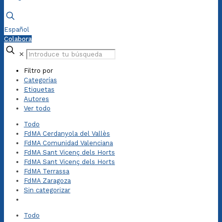
Español
Colabora
✕
Filtro por
Categorías
Etiquetas
Autores
Ver todo
Todo
FdMA Cerdanyola del Vallès
FdMA Comunidad Valenciana
FdMA Sant Vicenç dels Horts
FdMA Sant Vicenç dels Horts
FdMA Terrassa
FdMA Zaragoza
Sin categorizar
Todo