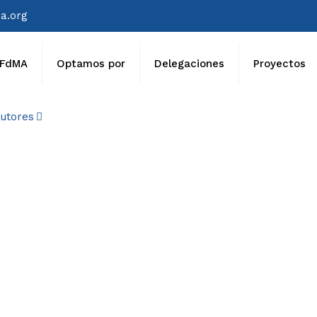
a.org
FdMA
Optamos por
Delegaciones
Proyectos
utores