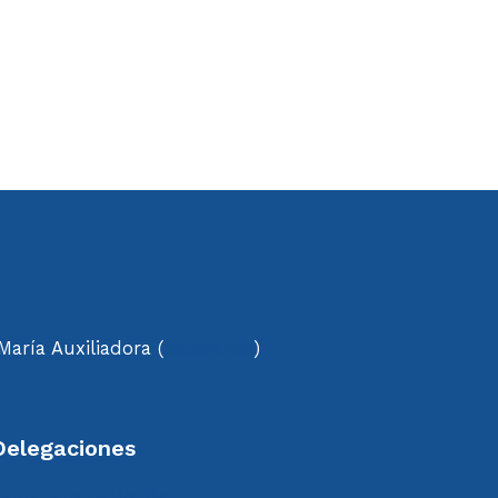
aría Auxiliadora (
Salesianas
)
Delegaciones
erdanyola del Vallès