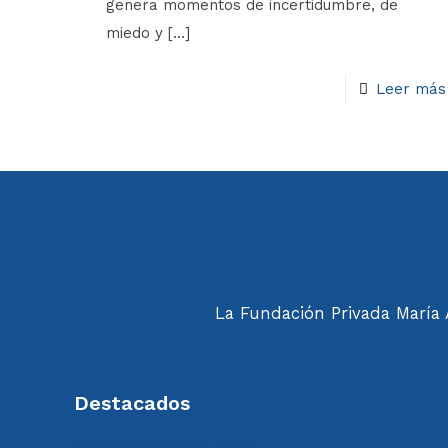
genera momentos de incertidumbre, de
miedo y
[…]
Leer más
La Fundación Privada María A
Destacados
Política de calidad FdMA