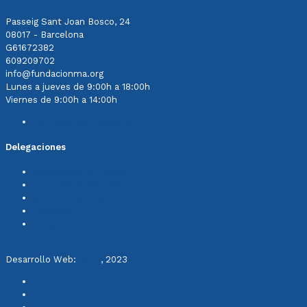
Passeig Sant Joan Bosco, 24
08017 - Barcelona
G61672382
609209702
info@fundacionma.org
Lunes a jueves de 9:00h a 18:00h
Viernes de 9:00h a 14:00h
Contacta con nosotros
Delegaciones
Cerdanyola del Vallès
Comunidad Valenciana
Sant Vicenç dels Horts
Terrassa
Zaragoza
Desarrollo Web:
INPQ
, 2023