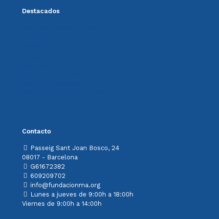
Destacados
Política de calidad FdMA
Memoria
Noticias
Colabora
Aviso legal
Política de privacidad
Política de cookies
Sistema Interno de Información
Contacto
Passeig Sant Joan Bosco, 24
08017 - Barcelona
G61672382
609209702
info@fundacionma.org
Lunes a jueves de 9:00h a 18:00h
Viernes de 9:00h a 14:00h
Contacta con nosotros