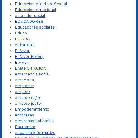
Educación Afectivo-Sexual
Educación emocional
educador social
EDUCADORES
Educadores sociales
Educo
EL GUA
el torrentí
El Viver
El Viver Reforç
ElViver
EMANCIPACION
emergencia social
emocional
empléate
empleo
empleo digno
empleo justo
Empoderamiento
empresas
empresas solidarias
Encuentro
encuentro formativo