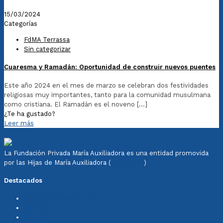
15/03/2024
Categorías
FdMA Terrassa
Sin categorizar
Cuaresma y Ramadán: Oportunidad de construir nuevos puentes
Este año 2024 en el mes de marzo se celebran dos festividades
religiosas muy importantes, tanto para la comunidad musulmana
como cristiana. El Ramadán es el noveno
[…]
¿Te ha gustado?
Leer más
La Fundación Privada María Auxiliadora es una entidad promovida
por las Hijas de María Auxiliadora (
Salesianas
)
Destacados
Política de calidad FdMA
Memoria
Noticias