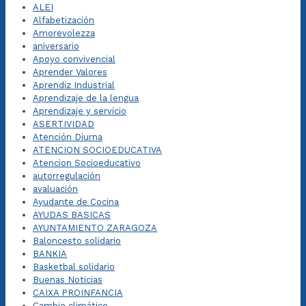
ALEI
Alfabetización
Amorevolezza
aniversario
Apoyo convivencial
Aprender Valores
Aprendiz Industrial
Aprendizaje de la lengua
Aprendizaje y servicio
ASERTIVIDAD
Atención Diurna
ATENCION SOCIOEDUCATIVA
Atencion Socioeducativo
autorregulación
avaluación
Ayudante de Cocina
AYUDAS BASICAS
AYUNTAMIENTO ZARAGOZA
Baloncesto solidario
BANKIA
Basketbal solidario
Buenas Noticias
CAIXA PROINFANCIA
Cambio climático