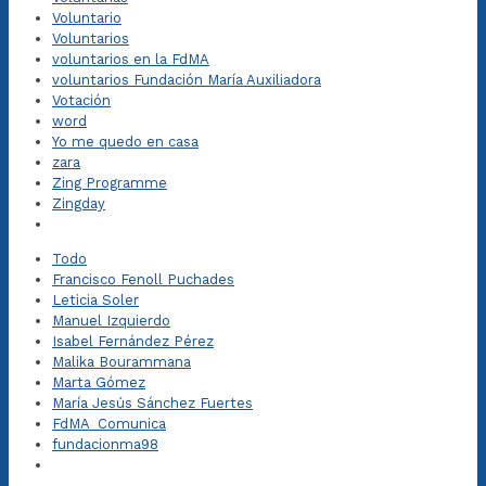
Voluntario
Voluntarios
voluntarios en la FdMA
voluntarios Fundación María Auxiliadora
Votación
word
Yo me quedo en casa
zara
Zing Programme
Zingday
Todo
Francisco Fenoll Puchades
Leticia Soler
Manuel Izquierdo
Isabel Fernández Pérez
Malika Bourammana
Marta Gómez
María Jesús Sánchez Fuertes
FdMA_Comunica
fundacionma98