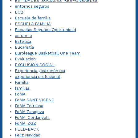
ENTIDADES_SOCIALES_RESPONSABLES
entornos seguros
EO2
Escuela de familia
ESCUELA FAMILIA
Escuelas Segunda Oportunidad
esfuerzo
Estética
Eucaristía
Euroleague Basketball One Team
Evaluación
EXCLUSION SOCIAL
Experiencia gastronómica
experiencia profesional
Familia
familias
FdMA
FdMA SANT VICENÇ
FdMA Terrassa
FdMA Zaragoza
FdMA_Cerdanyola
FdMA_ZGZ
FEED-BACK
Feliz Navidad