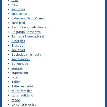
RSA
RSC
sacrificio
salesianas
Salesians Sant Vicenç
sant jordi
Sant Vicenç dels Horts
Segundo Trimestre
Semana Intercultural
Sinergías
Siscopel
sociedad
Sociedad más justa
sociolaboral
Solidaridad
sueños
superación
tafad
Taller
Taller español
taller familiar
taller solidario
tasoc
tercer trimestre