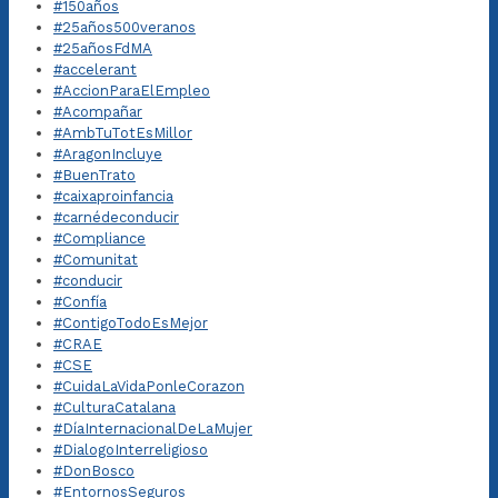
#150años
#25años500veranos
#25añosFdMA
#accelerant
#AccionParaElEmpleo
#Acompañar
#AmbTuTotEsMillor
#AragonIncluye
#BuenTrato
#caixaproinfancia
#carnédeconducir
#Compliance
#Comunitat
#conducir
#Confía
#ContigoTodoEsMejor
#CRAE
#CSE
#CuidaLaVidaPonleCorazon
#CulturaCatalana
#DíaInternacionalDeLaMujer
#DialogoInterreligioso
#DonBosco
#EntornosSeguros