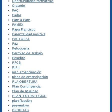
Oportunidades formativas
Oratorio
PAC
Padre
Pam a Pam
PAMEX
Papa Francisco
Parentalidad positiva
PASTORAL
Paz
Peluquería
Permiso de Trabajo
Pesebre
PFCB
PIPII
piso emancipación
pisos de emancipación
PLA OBERTURA
Plan Contingencia
Plan de Igualdad
PLAN_ESTRATEGICO
planificación
preventivo
PROBITAS