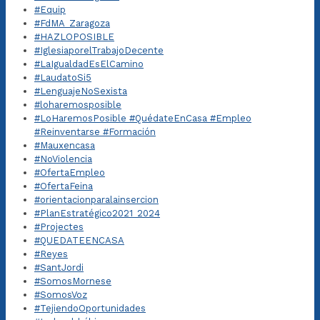
#Equip
#FdMA_Zaragoza
#HAZLOPOSIBLE
#IglesiaporelTrabajoDecente
#LaIgualdadEsElCamino
#LaudatoSi5
#LenguajeNoSexista
#loharemosposible
#LoHaremosPosible #QuédateEnCasa #Empleo
#Reinventarse #Formación
#Mauxencasa
#NoViolencia
#OfertaEmpleo
#OfertaFeina
#orientacionparalainsercion
#PlanEstratégico2021_2024
#Projectes
#QUEDATEENCASA
#Reyes
#SantJordi
#SomosMornese
#SomosVoz
#TejiendoOportunidades