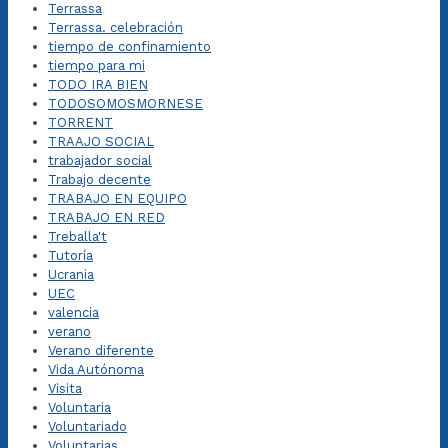
Terrassa
Terrassa. celebración
tiempo de confinamiento
tiempo para mi
TODO IRA BIEN
TODOSOMOSMORNESE
TORRENT
TRAAJO SOCIAL
trabajador social
Trabajo decente
TRABAJO EN EQUIPO
TRABAJO EN RED
Treballa't
Tutoría
Ucrania
UEC
valencia
verano
Verano diferente
Vida Autónoma
Visita
Voluntaria
Voluntariado
Voluntarias