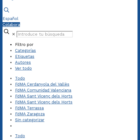
Español
Colabora
✕
Filtro por
Categorías
Etiquetas
Autores
Ver todo
Todo
FdMA Cerdanyola del Vallès
FdMA Comunidad Valenciana
FdMA Sant Vicenç dels Horts
FdMA Sant Vicenç dels Horts
FdMA Terrassa
FdMA Zaragoza
Sin categorizar
Todo