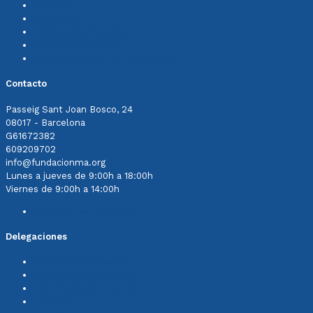
Colabora
Aviso legal
Política de privacidad
Política de cookies
Sistema Interno de Información
Contacto
Passeig Sant Joan Bosco, 24
08017 - Barcelona
G61672382
609209702
info@fundacionma.org
Lunes a jueves de 9:00h a 18:00h
Viernes de 9:00h a 14:00h
Contacta con nosotros
Delegaciones
Cerdanyola del Vallès
Comunidad Valenciana
Sant Vicenç dels Horts
Terrassa