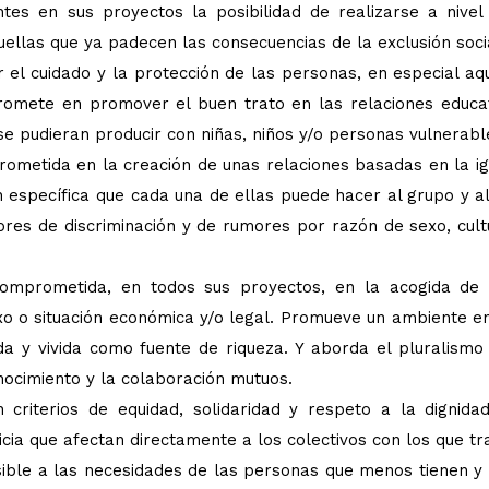
tes en sus proyectos la posibilidad de realizarse a nivel
uellas que ya padecen las consecuencias de la exclusión soci
r el cuidado y la protección de las personas, en especial aq
promete en promover el buen trato en las relaciones educa
 se pudieran producir con niñas, niños y/o personas vulnerabl
rometida en la creación de unas relaciones basadas en la i
n específica que cada una de ellas puede hacer al grupo y a
es de discriminación y de rumores por razón de sexo, cultu
comprometida, en todos sus proyectos, en la acogida de 
sexo o situación económica y/o legal. Promueve un ambiente en
a y vivida como fuente de riqueza. Y aborda el pluralismo 
nocimiento y la colaboración mutuos.
 criterios de equidad, solidaridad y respeto a la dignid
icia que afectan directamente a los colectivos con los que tr
sible a las necesidades de las personas que menos tienen 