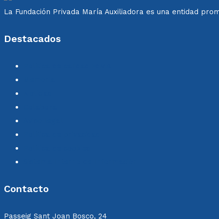
La Fundación Privada María Auxiliadora es una entidad promo
Destacados
Política de calidad FdMA
Memoria
Noticias
Colabora
Aviso legal
Política de privacidad
Política de cookies
Sistema Interno de Información
Contacto
Passeig Sant Joan Bosco, 24