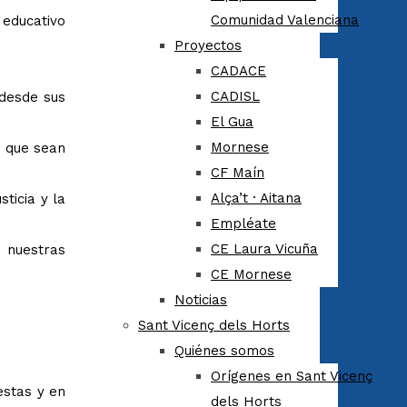
Comunidad Valenciana
 educativo
Proyectos
CADACE
CADISL
desde sus
El Gua
Mornese
s que sean
CF Maín
Alça’t · Aitana
ticia y la
Empléate
CE Laura Vicuña
 nuestras
CE Mornese
Noticias
Sant Vicenç dels Horts
Quiénes somos
Orígenes en Sant Vicenç
estas y en
dels Horts