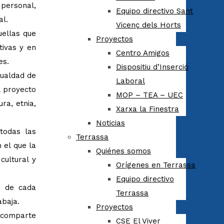
 personal,
Equipo directivo Sant
al.
Vicenç dels Horts
uellas que
Proyectos
tivas y en
Centro Amigos
es.
Dispositiu d’Inserció
gualdad de
Laboral
l proyecto
MOP – TEA – UEC
ra, etnia,
Xarxa la Finestra
Noticias
todas las
Terrassa
 el que la
Quiénes somos
cultural y
Orígenes en Terrassa
Equipo directivo
ad de cada
Terrassa
abaja.
Proyectos
y comparte
CSE El Viver