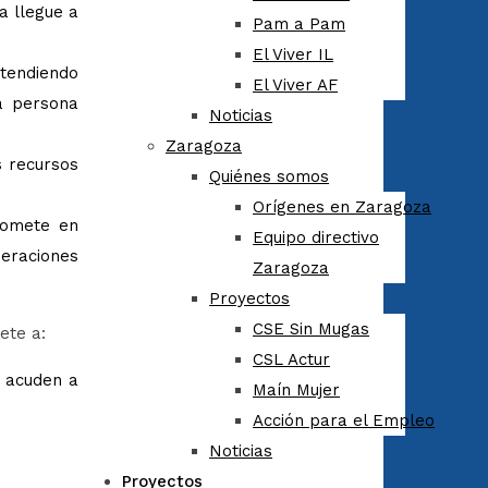
a llegue a
Pam a Pam
El Viver IL
atendiendo
El Viver AF
a persona
Noticias
Zaragoza
s recursos
Quiénes somos
Orígenes en Zaragoza
romete en
Equipo directivo
eraciones
Zaragoza
Proyectos
CSE Sin Mugas
ete a:
CSL Actur
e acuden a
Maín Mujer
Acción para el Empleo
Noticias
Proyectos