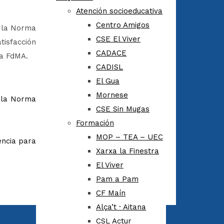
Atención socioeducativa
Centro Amigos
n la Norma
CSE El Viver
tisfacción
CADACE
la FdMA.
CADISL
El Gua
Mornese
n la Norma
CSE Sin Mugas
Formación
MOP – TEA – UEC
encia para
Xarxa la Finestra
El Viver
Pam a Pam
CF Maín
Alça’t · Aitana
CSL Actur