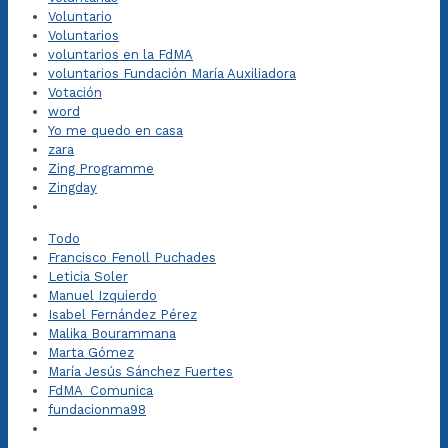
Voluntario
Voluntarios
voluntarios en la FdMA
voluntarios Fundación María Auxiliadora
Votación
word
Yo me quedo en casa
zara
Zing Programme
Zingday
Todo
Francisco Fenoll Puchades
Leticia Soler
Manuel Izquierdo
Isabel Fernández Pérez
Malika Bourammana
Marta Gómez
María Jesús Sánchez Fuertes
FdMA_Comunica
fundacionma98