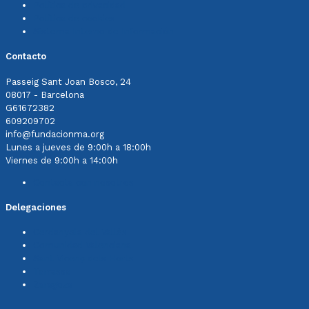
Política de privacidad
Política de cookies
Sistema Interno de Información
Contacto
Passeig Sant Joan Bosco, 24
08017 - Barcelona
G61672382
609209702
info@fundacionma.org
Lunes a jueves de 9:00h a 18:00h
Viernes de 9:00h a 14:00h
Contacta con nosotros
Delegaciones
Cerdanyola del Vallès
Comunidad Valenciana
Sant Vicenç dels Horts
Terrassa
Zaragoza