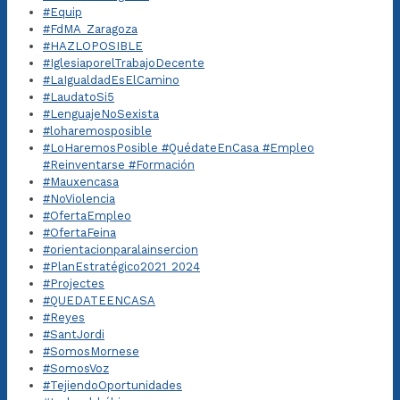
#Equip
#FdMA_Zaragoza
#HAZLOPOSIBLE
#IglesiaporelTrabajoDecente
#LaIgualdadEsElCamino
#LaudatoSi5
#LenguajeNoSexista
#loharemosposible
#LoHaremosPosible #QuédateEnCasa #Empleo
#Reinventarse #Formación
#Mauxencasa
#NoViolencia
#OfertaEmpleo
#OfertaFeina
#orientacionparalainsercion
#PlanEstratégico2021_2024
#Projectes
#QUEDATEENCASA
#Reyes
#SantJordi
#SomosMornese
#SomosVoz
#TejiendoOportunidades