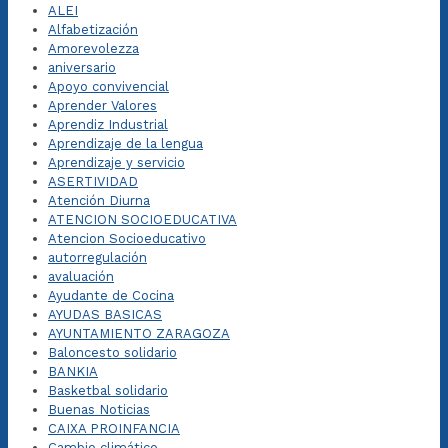
ALEI
Alfabetización
Amorevolezza
aniversario
Apoyo convivencial
Aprender Valores
Aprendiz Industrial
Aprendizaje de la lengua
Aprendizaje y servicio
ASERTIVIDAD
Atención Diurna
ATENCION SOCIOEDUCATIVA
Atencion Socioeducativo
autorregulación
avaluación
Ayudante de Cocina
AYUDAS BASICAS
AYUNTAMIENTO ZARAGOZA
Baloncesto solidario
BANKIA
Basketbal solidario
Buenas Noticias
CAIXA PROINFANCIA
Cambio climático