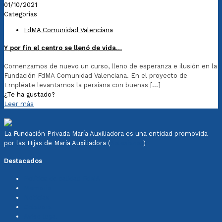
01/10/2021
Categorías
FdMA Comunidad Valenciana
Y por fin el centro se llenó de vida…
Comenzamos de nuevo un curso, lleno de esperanza e ilusión en la
Fundación FdMA Comunidad Valenciana. En el proyecto de
Empléate levantamos la persiana con buenas
[…]
¿Te ha gustado?
Leer más
La Fundación Privada María Auxiliadora es una entidad promovida
por las Hijas de María Auxiliadora (
Salesianas
)
Destacados
Política de calidad FdMA
Memoria
Noticias
Colabora
Aviso legal