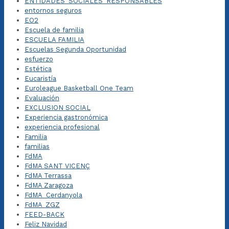
ENTIDADES_SOCIALES_RESPONSABLES
entornos seguros
EO2
Escuela de familia
ESCUELA FAMILIA
Escuelas Segunda Oportunidad
esfuerzo
Estética
Eucaristía
Euroleague Basketball One Team
Evaluación
EXCLUSION SOCIAL
Experiencia gastronómica
experiencia profesional
Familia
familias
FdMA
FdMA SANT VICENÇ
FdMA Terrassa
FdMA Zaragoza
FdMA_Cerdanyola
FdMA_ZGZ
FEED-BACK
Feliz Navidad