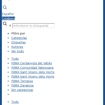
Español
Colabora
✕
Filtro por
Categorías
Etiquetas
Autores
Ver todo
Todo
FdMA Cerdanyola del Vallès
FdMA Comunidad Valenciana
FdMA Sant Vicenç dels Horts
FdMA Sant Vicenç dels Horts
FdMA Terrassa
FdMA Zaragoza
Sin categorizar
Todo