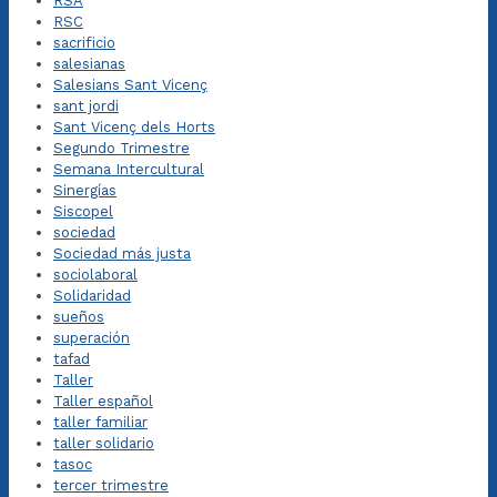
RSA
RSC
sacrificio
salesianas
Salesians Sant Vicenç
sant jordi
Sant Vicenç dels Horts
Segundo Trimestre
Semana Intercultural
Sinergías
Siscopel
sociedad
Sociedad más justa
sociolaboral
Solidaridad
sueños
superación
tafad
Taller
Taller español
taller familiar
taller solidario
tasoc
tercer trimestre