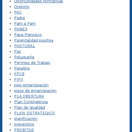
Oportunidades formativas
Oratorio
PAC
Padre
Pam a Pam
PAMEX
Papa Francisco
Parentalidad positiva
PASTORAL
Paz
Peluquería
Permiso de Trabajo
Pesebre
PFCB
PIPII
piso emancipación
pisos de emancipación
PLA OBERTURA
Plan Contingencia
Plan de Igualdad
PLAN_ESTRATEGICO
planificación
preventivo
PROBITAS