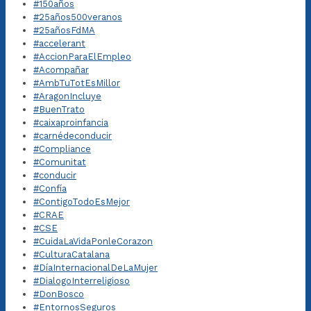
#150años
#25años500veranos
#25añosFdMA
#accelerant
#AccionParaElEmpleo
#Acompañar
#AmbTuTotEsMillor
#AragonIncluye
#BuenTrato
#caixaproinfancia
#carnédeconducir
#Compliance
#Comunitat
#conducir
#Confía
#ContigoTodoEsMejor
#CRAE
#CSE
#CuidaLaVidaPonleCorazon
#CulturaCatalana
#DíaInternacionalDeLaMujer
#DialogoInterreligioso
#DonBosco
#EntornosSeguros