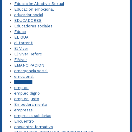
Educación Afectivo-Sexual
Educación emocional
educador social
EDUCADORES
Educadores sociales
Educo
EL GUA
el torrentí
El Viver
El Viver Reforç
ElViver
EMANCIPACION
emergencia social
emocional
empléate
empleo
empleo digno
empleo justo
Empoderamiento
empresas
empresas solidarias
Encuentro
encuentro formativo