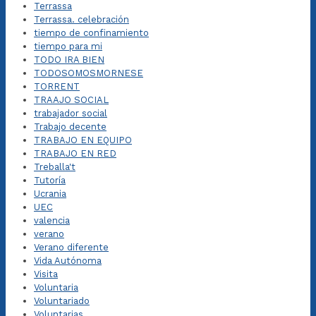
Terrassa
Terrassa. celebración
tiempo de confinamiento
tiempo para mi
TODO IRA BIEN
TODOSOMOSMORNESE
TORRENT
TRAAJO SOCIAL
trabajador social
Trabajo decente
TRABAJO EN EQUIPO
TRABAJO EN RED
Treballa't
Tutoría
Ucrania
UEC
valencia
verano
Verano diferente
Vida Autónoma
Visita
Voluntaria
Voluntariado
Voluntarias