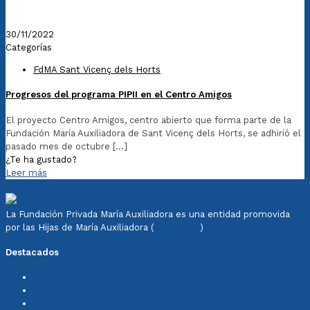
30/11/2022
Categorías
FdMA Sant Vicenç dels Horts
Progresos del programa PIPII en el Centro Amigos
El proyecto Centro Amigos, centro abierto que forma parte de la
Fundación María Auxiliadora de Sant Vicenç dels Horts, se adhirió el
pasado mes de octubre
[…]
¿Te ha gustado?
Leer más
La Fundación Privada María Auxiliadora es una entidad promovida
por las Hijas de María Auxiliadora (
Salesianas
)
Destacados
Política de calidad FdMA
Memoria
Noticias