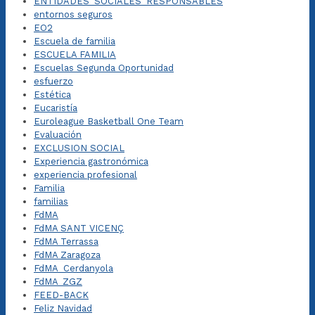
ENTIDADES_SOCIALES_RESPONSABLES
entornos seguros
EO2
Escuela de familia
ESCUELA FAMILIA
Escuelas Segunda Oportunidad
esfuerzo
Estética
Eucaristía
Euroleague Basketball One Team
Evaluación
EXCLUSION SOCIAL
Experiencia gastronómica
experiencia profesional
Familia
familias
FdMA
FdMA SANT VICENÇ
FdMA Terrassa
FdMA Zaragoza
FdMA_Cerdanyola
FdMA_ZGZ
FEED-BACK
Feliz Navidad