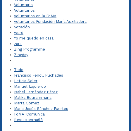
Voluntario
Voluntarios
voluntarios en la FdMA
voluntarios Fundación María Auxiliadora
Votación
word
Yo me quedo en casa
zara
Zing Programme
Zingday
Todo
Francisco Fenoll Puchades
Leticia Soler
Manuel Izquierdo
Isabel Fernández Pérez
Malika Bourammana
Marta Gómez
María Jesús Sánchez Fuertes
FdMA_Comunica
fundacionma98