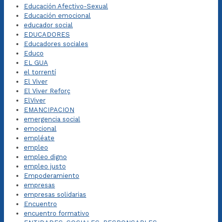
Educación Afectivo-Sexual
Educación emocional
educador social
EDUCADORES
Educadores sociales
Educo
EL GUA
el torrentí
El Viver
El Viver Reforç
ElViver
EMANCIPACION
emergencia social
emocional
empléate
empleo
empleo digno
empleo justo
Empoderamiento
empresas
empresas solidarias
Encuentro
encuentro formativo