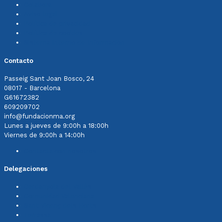
Colabora
Aviso legal
Política de privacidad
Política de cookies
Sistema Interno de Información
Contacto
Passeig Sant Joan Bosco, 24
08017 - Barcelona
G61672382
609209702
info@fundacionma.org
Lunes a jueves de 9:00h a 18:00h
Viernes de 9:00h a 14:00h
Contacta con nosotros
Delegaciones
Cerdanyola del Vallès
Comunidad Valenciana
Sant Vicenç dels Horts
Terrassa