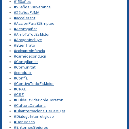
#150años
#25años500veranos
#25añosFdMA
#accelerant
#AccionParaElEmpleo
#Acompañar
#AmbTuTotEsMillor
#AragonIncluye
#BuenTrato
#caixaproinfancia
#carnédeconducir
#Compliance
#Comunitat
#conducir
#Confía
#ContigoTodoEsMejor
#CRAE
#CSE
#CuidaLaVidaPonleCorazon
#CulturaCatalana
#DíaInternacionalDeLaMujer
#DialogoInterreligioso
#DonBosco
#EntornosSeguros