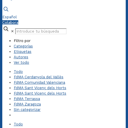
Español
Colabora
✕
Filtro por
Categorías
Etiquetas
Autores
Ver todo
Todo
FdMA Cerdanyola del Vallès
FdMA Comunidad Valenciana
FdMA Sant Vicenç dels Horts
FdMA Sant Vicenç dels Horts
FdMA Terrassa
FdMA Zaragoza
Sin categorizar
Todo