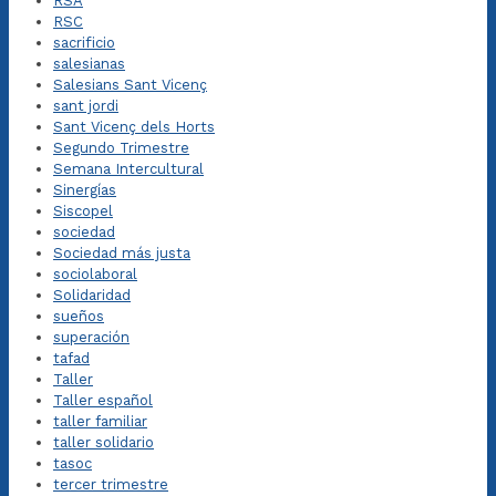
RSA
RSC
sacrificio
salesianas
Salesians Sant Vicenç
sant jordi
Sant Vicenç dels Horts
Segundo Trimestre
Semana Intercultural
Sinergías
Siscopel
sociedad
Sociedad más justa
sociolaboral
Solidaridad
sueños
superación
tafad
Taller
Taller español
taller familiar
taller solidario
tasoc
tercer trimestre