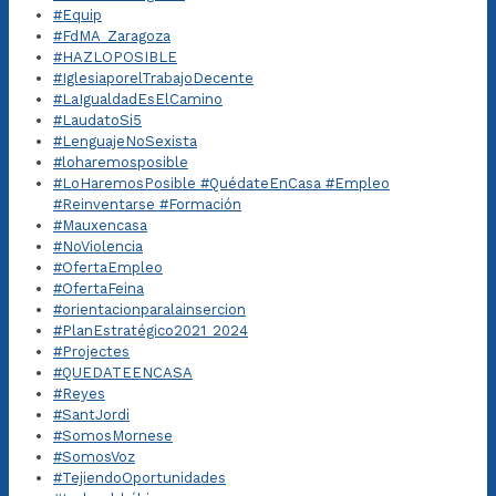
#Equip
#FdMA_Zaragoza
#HAZLOPOSIBLE
#IglesiaporelTrabajoDecente
#LaIgualdadEsElCamino
#LaudatoSi5
#LenguajeNoSexista
#loharemosposible
#LoHaremosPosible #QuédateEnCasa #Empleo
#Reinventarse #Formación
#Mauxencasa
#NoViolencia
#OfertaEmpleo
#OfertaFeina
#orientacionparalainsercion
#PlanEstratégico2021_2024
#Projectes
#QUEDATEENCASA
#Reyes
#SantJordi
#SomosMornese
#SomosVoz
#TejiendoOportunidades