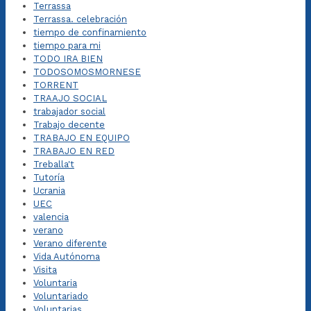
Terrassa
Terrassa. celebración
tiempo de confinamiento
tiempo para mi
TODO IRA BIEN
TODOSOMOSMORNESE
TORRENT
TRAAJO SOCIAL
trabajador social
Trabajo decente
TRABAJO EN EQUIPO
TRABAJO EN RED
Treballa't
Tutoría
Ucrania
UEC
valencia
verano
Verano diferente
Vida Autónoma
Visita
Voluntaria
Voluntariado
Voluntarias