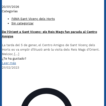
20/01/2026
Categorías
FdMA Sant Vicenç dels Horts
Sin categorizar
De l’Orient a Sant Vicenç: els Reis Mags fan parada al Centro
Amigos
La tarda del 5 de gener, el Centro Amigos de Sant Vicenç dels
Horts es va omplir d’il·lusió amb la visita dels Reis Mags d’Orient.
Melcior,
[…]
¿Te ha gustado?
Leer más
21/02/2023