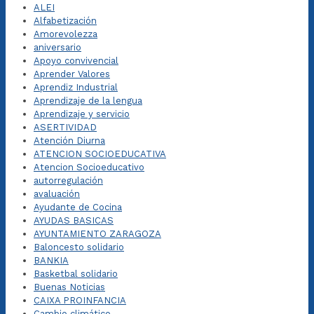
ALEI
Alfabetización
Amorevolezza
aniversario
Apoyo convivencial
Aprender Valores
Aprendiz Industrial
Aprendizaje de la lengua
Aprendizaje y servicio
ASERTIVIDAD
Atención Diurna
ATENCION SOCIOEDUCATIVA
Atencion Socioeducativo
autorregulación
avaluación
Ayudante de Cocina
AYUDAS BASICAS
AYUNTAMIENTO ZARAGOZA
Baloncesto solidario
BANKIA
Basketbal solidario
Buenas Noticias
CAIXA PROINFANCIA
Cambio climático