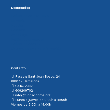
Destacados
Política de calidad FdMA
Memoria
Noticias
Colabora
Aviso legal
Política de privacidad
Política de cookies
Sistema Interno de Información
Contacto
Passeig Sant Joan Bosco, 24
08017 - Barcelona
G61672382
609209702
info@fundacionma.org
Lunes a jueves de 9:00h a 18:00h
Viernes de 9:00h a 14:00h
Contacta con nosotros