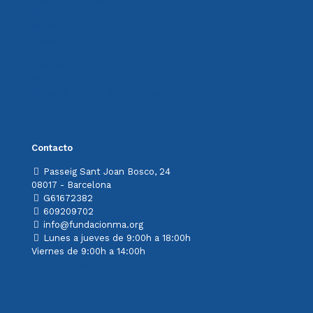
Memoria
Noticias
Colabora
Aviso legal
Política de privacidad
Política de cookies
Sistema Interno de Información
Contacto
Passeig Sant Joan Bosco, 24
08017 - Barcelona
G61672382
609209702
info@fundacionma.org
Lunes a jueves de 9:00h a 18:00h
Viernes de 9:00h a 14:00h
Contacta con nosotros