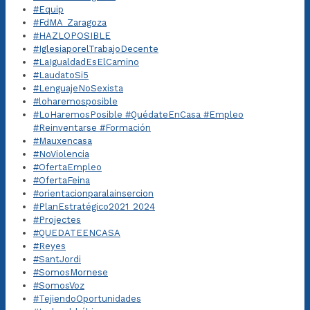
#Equip
#FdMA_Zaragoza
#HAZLOPOSIBLE
#IglesiaporelTrabajoDecente
#LaIgualdadEsElCamino
#LaudatoSi5
#LenguajeNoSexista
#loharemosposible
#LoHaremosPosible #QuédateEnCasa #Empleo
#Reinventarse #Formación
#Mauxencasa
#NoViolencia
#OfertaEmpleo
#OfertaFeina
#orientacionparalainsercion
#PlanEstratégico2021_2024
#Projectes
#QUEDATEENCASA
#Reyes
#SantJordi
#SomosMornese
#SomosVoz
#TejiendoOportunidades