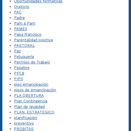
Oportunidades formativas
Oratorio
PAC
Padre
Pam a Pam
PAMEX
Papa Francisco
Parentalidad positiva
PASTORAL
Paz
Peluquería
Permiso de Trabajo
Pesebre
PFCB
PIPII
piso emancipación
pisos de emancipación
PLA OBERTURA
Plan Contingencia
Plan de Igualdad
PLAN_ESTRATEGICO
planificación
preventivo
PROBITAS