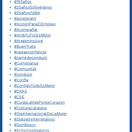
#150años
#25años500veranos
#25añosFdMA
#accelerant
#AccionParaElEmpleo
#Acompañar
#AmbTuTotEsMillor
#AragonIncluye
#BuenTrato
#caixaproinfancia
#carnédeconducir
#Compliance
#Comunitat
#conducir
#Confía
#ContigoTodoEsMejor
#CRAE
#CSE
#CuidaLaVidaPonleCorazon
#CulturaCatalana
#DíaInternacionalDeLaMujer
#DialogoInterreligioso
#DonBosco
#EntornosSeguros