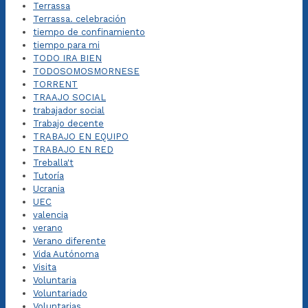
Terrassa
Terrassa. celebración
tiempo de confinamiento
tiempo para mi
TODO IRA BIEN
TODOSOMOSMORNESE
TORRENT
TRAAJO SOCIAL
trabajador social
Trabajo decente
TRABAJO EN EQUIPO
TRABAJO EN RED
Treballa't
Tutoría
Ucrania
UEC
valencia
verano
Verano diferente
Vida Autónoma
Visita
Voluntaria
Voluntariado
Voluntarias