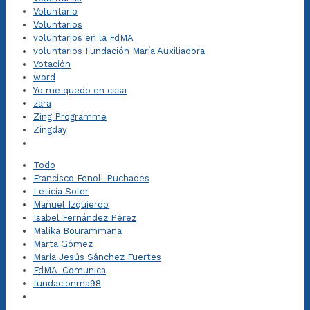
Voluntario
Voluntarios
voluntarios en la FdMA
voluntarios Fundación María Auxiliadora
Votación
word
Yo me quedo en casa
zara
Zing Programme
Zingday
Todo
Francisco Fenoll Puchades
Leticia Soler
Manuel Izquierdo
Isabel Fernández Pérez
Malika Bourammana
Marta Gómez
María Jesús Sánchez Fuertes
FdMA_Comunica
fundacionma98