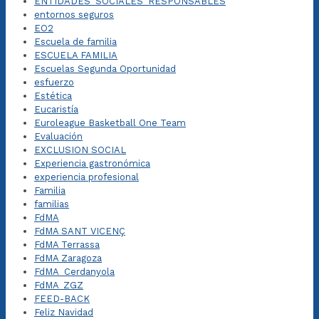
ENTIDADES_SOCIALES_RESPONSABLES
entornos seguros
EO2
Escuela de familia
ESCUELA FAMILIA
Escuelas Segunda Oportunidad
esfuerzo
Estética
Eucaristía
Euroleague Basketball One Team
Evaluación
EXCLUSION SOCIAL
Experiencia gastronómica
experiencia profesional
Familia
familias
FdMA
FdMA SANT VICENÇ
FdMA Terrassa
FdMA Zaragoza
FdMA_Cerdanyola
FdMA_ZGZ
FEED-BACK
Feliz Navidad