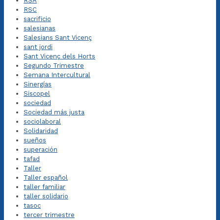
RSA
RSC
sacrificio
salesianas
Salesians Sant Vicenç
sant jordi
Sant Vicenç dels Horts
Segundo Trimestre
Semana Intercultural
Sinergías
Siscopel
sociedad
Sociedad más justa
sociolaboral
Solidaridad
sueños
superación
tafad
Taller
Taller español
taller familiar
taller solidario
tasoc
tercer trimestre