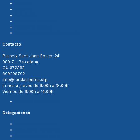
Noticias
Colabora
Aviso legal
Política de privacidad
Política de cookies
Sistema Interno de Información
Contacto
Passeig Sant Joan Bosco, 24
08017 - Barcelona
G61672382
609209702
info@fundacionma.org
Lunes a jueves de 9:00h a 18:00h
Viernes de 9:00h a 14:00h
Contacta con nosotros
Delegaciones
Cerdanyola del Vallès
Comunidad Valenciana
Sant Vicenç dels Horts