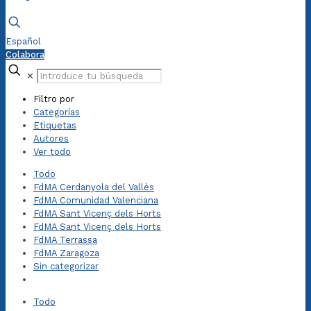
Español
Colabora
✕
Filtro por
Categorías
Etiquetas
Autores
Ver todo
Todo
FdMA Cerdanyola del Vallès
FdMA Comunidad Valenciana
FdMA Sant Vicenç dels Horts
FdMA Sant Vicenç dels Horts
FdMA Terrassa
FdMA Zaragoza
Sin categorizar
Todo