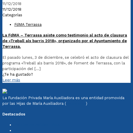
11/12/2018
11/12/2018
Categorías
FdMA Terrassa
La FdMA – Terrassa asiste como testimonio al acto de clausura
de «Treball als barris 2018», organizado por el Ayuntamiento de
Terrassa.
El pasado lunes, 3 de diciembre, se celebró el acto de clausura del
programa «Treball als barris 2018», de Foment de Terrassa, con la
participación del
[…]
¿Te ha gustado?
Leer más
La Fundación Privada María Auxiliadora es una entidad promovida
por las Hijas de María Auxiliadora (
Salesianas
)
Destacados
Política de calidad FdMA
Memoria