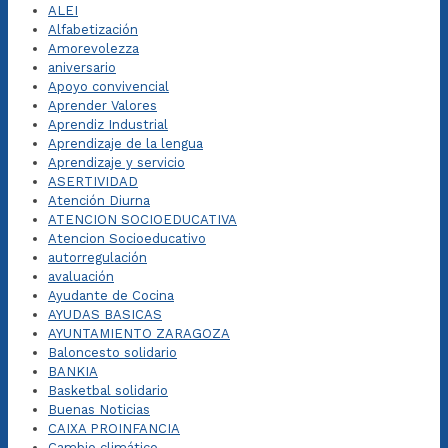
ALEI
Alfabetización
Amorevolezza
aniversario
Apoyo convivencial
Aprender Valores
Aprendiz Industrial
Aprendizaje de la lengua
Aprendizaje y servicio
ASERTIVIDAD
Atención Diurna
ATENCION SOCIOEDUCATIVA
Atencion Socioeducativo
autorregulación
avaluación
Ayudante de Cocina
AYUDAS BASICAS
AYUNTAMIENTO ZARAGOZA
Baloncesto solidario
BANKIA
Basketbal solidario
Buenas Noticias
CAIXA PROINFANCIA
Cambio climático