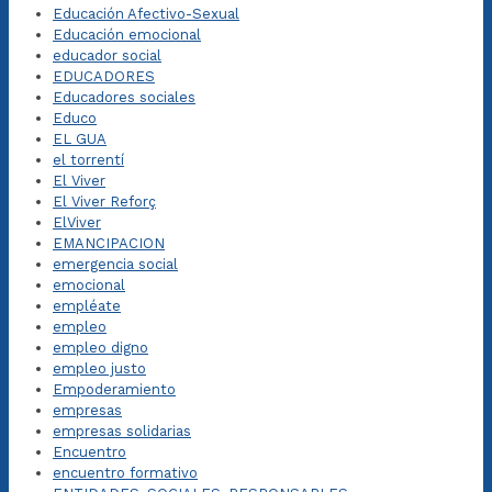
Educación Afectivo-Sexual
Educación emocional
educador social
EDUCADORES
Educadores sociales
Educo
EL GUA
el torrentí
El Viver
El Viver Reforç
ElViver
EMANCIPACION
emergencia social
emocional
empléate
empleo
empleo digno
empleo justo
Empoderamiento
empresas
empresas solidarias
Encuentro
encuentro formativo