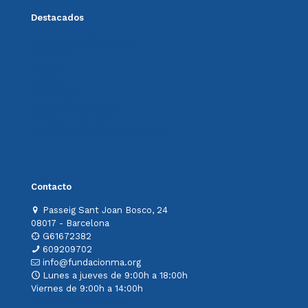
Destacados
Política de calidad FdMA
Memoria
Noticias
Colabora
Aviso legal
Política de privacidad
Política de cookies
Sistema Interno de Información
Contacto
Passeig Sant Joan Bosco, 24
08017 - Barcelona
G61672382
609209702
info@fundacionma.org
Lunes a jueves de 9:00h a 18:00h
Viernes de 9:00h a 14:00h
Contacta con nosotros