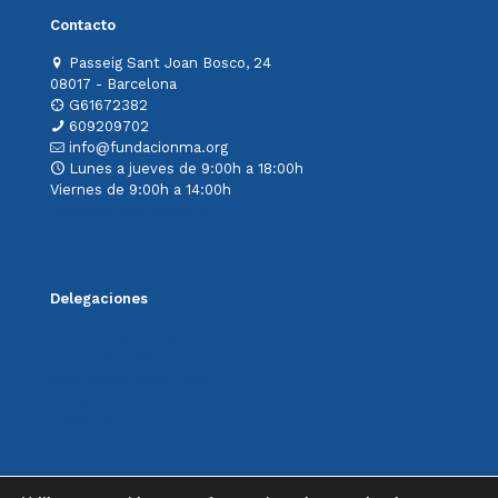
Contacto
Passeig Sant Joan Bosco, 24
08017 - Barcelona
G61672382
609209702
info@fundacionma.org
Lunes a jueves de 9:00h a 18:00h
Viernes de 9:00h a 14:00h
Contacta con nosotros
Delegaciones
Cerdanyola del Vallès
Comunidad Valenciana
Sant Vicenç dels Horts
Terrassa
Zaragoza