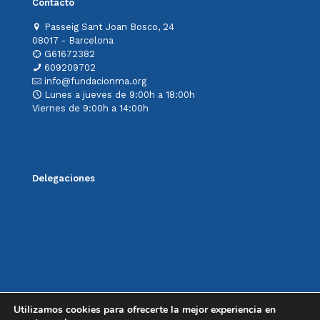
Contacto
Passeig Sant Joan Bosco, 24
08017 - Barcelona
G61672382
609209702
info@fundacionma.org
Lunes a jueves de 9:00h a 18:00h
Viernes de 9:00h a 14:00h
Contacta con nosotros
Delegaciones
Cerdanyola del Vallès
Comunidad Valenciana
Sant Vicenç dels Horts
Terrassa
Zaragoza
Utilizamos cookies para ofrecerte la mejor experiencia en