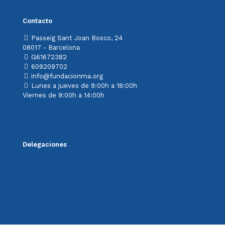
Contacto
Passeig Sant Joan Bosco, 24
08017 - Barcelona
G61672382
609209702
info@fundacionma.org
Lunes a jueves de 9:00h a 18:00h
Viernes de 9:00h a 14:00h
Contacta con nosotros
Delegaciones
Cerdanyola del Vallès
Comunidad Valenciana
Sant Vicenç dels Horts
Terrassa
Zaragoza