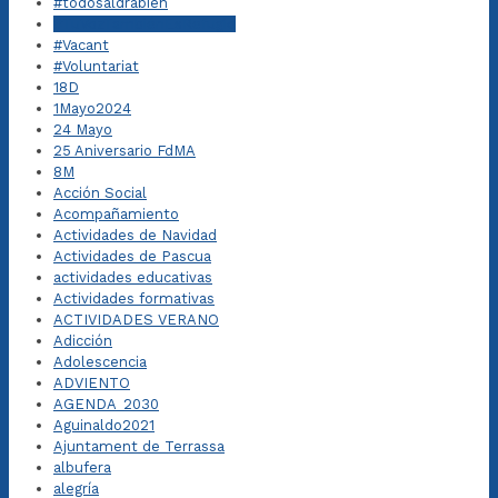
#todosaldrábien
#TuVozTambiénEsRefugio
#Vacant
#Voluntariat
18D
1Mayo2024
24 Mayo
25 Aniversario FdMA
8M
Acción Social
Acompañamiento
Actividades de Navidad
Actividades de Pascua
actividades educativas
Actividades formativas
ACTIVIDADES VERANO
Adicción
Adolescencia
ADVIENTO
AGENDA_2030
Aguinaldo2021
Ajuntament de Terrassa
albufera
alegría