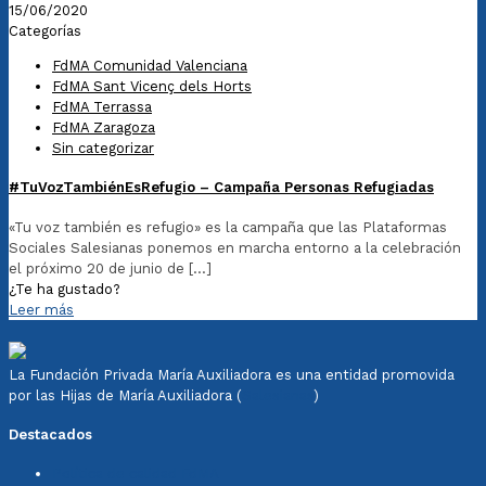
15/06/2020
Categorías
FdMA Comunidad Valenciana
FdMA Sant Vicenç dels Horts
FdMA Terrassa
FdMA Zaragoza
Sin categorizar
#TuVozTambiénEsRefugio – Campaña Personas Refugiadas
«Tu voz también es refugio» es la campaña que las Plataformas
Sociales Salesianas ponemos en marcha entorno a la celebración
el próximo 20 de junio de
[…]
¿Te ha gustado?
Leer más
La Fundación Privada María Auxiliadora es una entidad promovida
por las Hijas de María Auxiliadora (
Salesianas
)
Destacados
Política de calidad FdMA