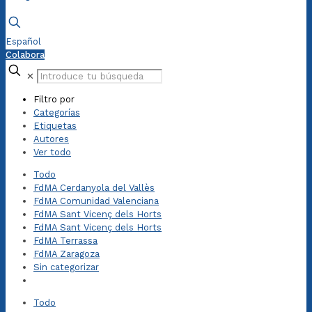
Español
Colabora
✕
Filtro por
Categorías
Etiquetas
Autores
Ver todo
Todo
FdMA Cerdanyola del Vallès
FdMA Comunidad Valenciana
FdMA Sant Vicenç dels Horts
FdMA Sant Vicenç dels Horts
FdMA Terrassa
FdMA Zaragoza
Sin categorizar
Todo