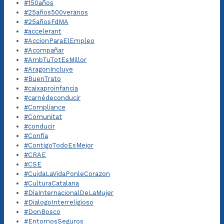
#150años
#25años500veranos
#25añosFdMA
#accelerant
#AccionParaElEmpleo
#Acompañar
#AmbTuTotEsMillor
#AragonIncluye
#BuenTrato
#caixaproinfancia
#carnédeconducir
#Compliance
#Comunitat
#conducir
#Confía
#ContigoTodoEsMejor
#CRAE
#CSE
#CuidaLaVidaPonleCorazon
#CulturaCatalana
#DíaInternacionalDeLaMujer
#DialogoInterreligioso
#DonBosco
#EntornosSeguros