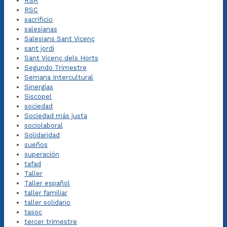
RSA
RSC
sacrificio
salesianas
Salesians Sant Vicenç
sant jordi
Sant Vicenç dels Horts
Segundo Trimestre
Semana Intercultural
Sinergías
Siscopel
sociedad
Sociedad más justa
sociolaboral
Solidaridad
sueños
superación
tafad
Taller
Taller español
taller familiar
taller solidario
tasoc
tercer trimestre