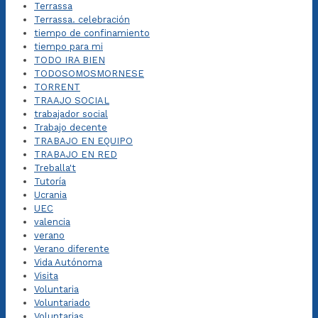
Terrassa
Terrassa. celebración
tiempo de confinamiento
tiempo para mi
TODO IRA BIEN
TODOSOMOSMORNESE
TORRENT
TRAAJO SOCIAL
trabajador social
Trabajo decente
TRABAJO EN EQUIPO
TRABAJO EN RED
Treballa't
Tutoría
Ucrania
UEC
valencia
verano
Verano diferente
Vida Autónoma
Visita
Voluntaria
Voluntariado
Voluntarias