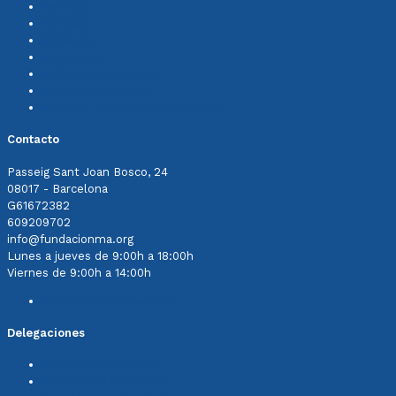
Memoria
Noticias
Colabora
Aviso legal
Política de privacidad
Política de cookies
Sistema Interno de Información
Contacto
Passeig Sant Joan Bosco, 24
08017 - Barcelona
G61672382
609209702
info@fundacionma.org
Lunes a jueves de 9:00h a 18:00h
Viernes de 9:00h a 14:00h
Contacta con nosotros
Delegaciones
Cerdanyola del Vallès
Comunidad Valenciana