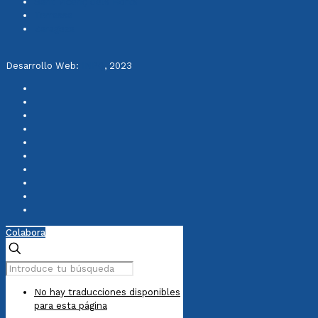
Sant Vicenç dels Horts
Terrassa
Zaragoza
Desarrollo Web:
INPQ
, 2023
Colabora
No hay traducciones disponibles
para esta página