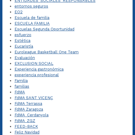
ENTIDADES_SOCIALES_RESPONSABLES
entornos seguros
EO2
Escuela de familia
ESCUELA FAMILIA
Escuelas Segunda Oportunidad
esfuerzo
Estética
Eucaristía
Euroleague Basketball One Team
Evaluación
EXCLUSION SOCIAL
Experiencia gastronómica
experiencia profesional
Familia
familias
FdMA
FdMA SANT VICENÇ
FdMA Terrassa
FdMA Zaragoza
FdMA_Cerdanyola
FdMA_ZGZ
FEED-BACK
Feliz Navidad