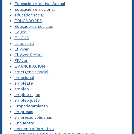
Educación Afectivo-Sexual
Educación emocional
educador social
EDUCADORES
Educadores sociales
Educo
EL GUA
el torrentí
El Viver
El Viver Reforç
ElViver
EMANCIPACION
emergencia social
emocional
empléate
empleo
empleo digno
empleo justo
Empoderamiento
empresas
empresas solidarias
Encuentro
encuentro formativo