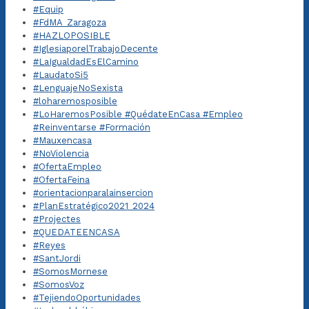
#Equip
#FdMA_Zaragoza
#HAZLOPOSIBLE
#IglesiaporelTrabajoDecente
#LaIgualdadEsElCamino
#LaudatoSi5
#LenguajeNoSexista
#loharemosposible
#LoHaremosPosible #QuédateEnCasa #Empleo
#Reinventarse #Formación
#Mauxencasa
#NoViolencia
#OfertaEmpleo
#OfertaFeina
#orientacionparalainsercion
#PlanEstratégico2021_2024
#Projectes
#QUEDATEENCASA
#Reyes
#SantJordi
#SomosMornese
#SomosVoz
#TejiendoOportunidades