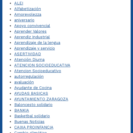
ALEI
Alfabetización
Amorevolezza
aniversario
Apoyo convivencial
Aprender Valores
Aprendiz Industrial
Aprendizaje de la lengua
Aprendizaje y servicio
ASERTIVIDAD
Atención Diurna
ATENCION SOCIOEDUCATIVA
Atencion Socioeducativo
autorregulación
avaluación
Ayudante de Cocina
AYUDAS BASICAS
AYUNTAMIENTO ZARAGOZA
Baloncesto solidario
BANKIA
Basketbal solidario
Buenas Noticias
CAIXA PROINFANCIA
Cambio climático