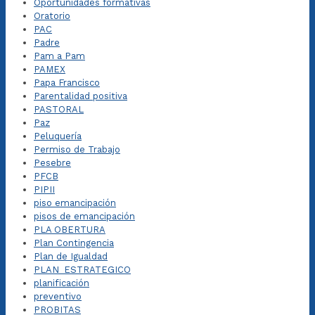
Oportunidades formativas
Oratorio
PAC
Padre
Pam a Pam
PAMEX
Papa Francisco
Parentalidad positiva
PASTORAL
Paz
Peluquería
Permiso de Trabajo
Pesebre
PFCB
PIPII
piso emancipación
pisos de emancipación
PLA OBERTURA
Plan Contingencia
Plan de Igualdad
PLAN_ESTRATEGICO
planificación
preventivo
PROBITAS