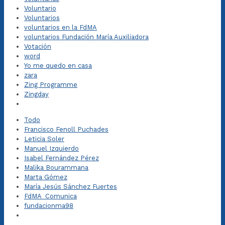
Voluntario
Voluntarios
voluntarios en la FdMA
voluntarios Fundación María Auxiliadora
Votación
word
Yo me quedo en casa
zara
Zing Programme
Zingday
Todo
Francisco Fenoll Puchades
Leticia Soler
Manuel Izquierdo
Isabel Fernández Pérez
Malika Bourammana
Marta Gómez
María Jesús Sánchez Fuertes
FdMA_Comunica
fundacionma98