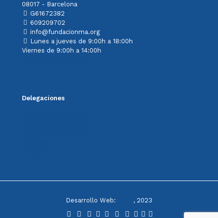
08017 - Barcelona
G61672382
609209702
info@fundacionma.org
Lunes a jueves de 9:00h a 18:00h
Viernes de 9:00h a 14:00h
Contacta con nosotros
Delegaciones
Cerdanyola del Vallès
Comunidad Valenciana
Sant Vicenç dels Horts
Terrassa
Zaragoza
Desarrollo Web:
INPQ
, 2023