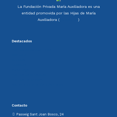
La Fundación Privada María Auxiliadora es una
entidad promovida por las Hijas de María
Auxiliadora (
Salesianas
)
Destacados
Política de calidad FdMA
Memoria
Noticias
Colabora
Aviso legal
Política de privacidad
Política de cookies
Sistema Interno de Información
Contacto
Passeig Sant Joan Bosco, 24