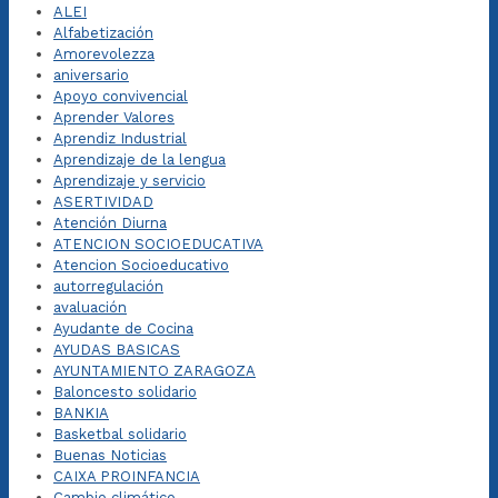
ALEI
Alfabetización
Amorevolezza
aniversario
Apoyo convivencial
Aprender Valores
Aprendiz Industrial
Aprendizaje de la lengua
Aprendizaje y servicio
ASERTIVIDAD
Atención Diurna
ATENCION SOCIOEDUCATIVA
Atencion Socioeducativo
autorregulación
avaluación
Ayudante de Cocina
AYUDAS BASICAS
AYUNTAMIENTO ZARAGOZA
Baloncesto solidario
BANKIA
Basketbal solidario
Buenas Noticias
CAIXA PROINFANCIA
Cambio climático