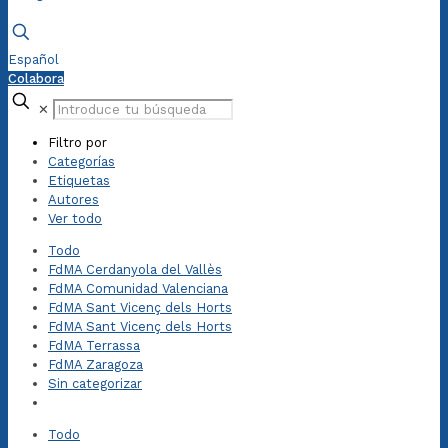
Español
Colabora
✕
Filtro por
Categorías
Etiquetas
Autores
Ver todo
Todo
FdMA Cerdanyola del Vallès
FdMA Comunidad Valenciana
FdMA Sant Vicenç dels Horts
FdMA Sant Vicenç dels Horts
FdMA Terrassa
FdMA Zaragoza
Sin categorizar
Todo