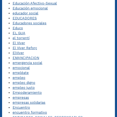
Educación Afectivo-Sexual
Educación emocional
educador social
EDUCADORES
Educadores sociales
Educo
EL GUA
el torrentí
El Viver
El Viver Reforç
ElViver
EMANCIPACION
emergencia social
emocional
empléate
empleo
empleo digno
empleo justo
Empoderamiento
empresas
empresas solidarias
Encuentro
encuentro formativo