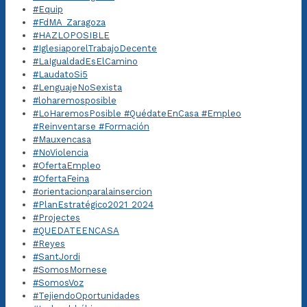
#Equip
#FdMA_Zaragoza
#HAZLOPOSIBLE
#IglesiaporelTrabajoDecente
#LaIgualdadEsElCamino
#LaudatoSi5
#LenguajeNoSexista
#loharemosposible
#LoHaremosPosible #QuédateEnCasa #Empleo
#Reinventarse #Formación
#Mauxencasa
#NoViolencia
#OfertaEmpleo
#OfertaFeina
#orientacionparalainsercion
#PlanEstratégico2021_2024
#Projectes
#QUEDATEENCASA
#Reyes
#SantJordi
#SomosMornese
#SomosVoz
#TejiendoOportunidades