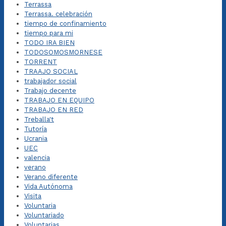
Terrassa
Terrassa. celebración
tiempo de confinamiento
tiempo para mi
TODO IRA BIEN
TODOSOMOSMORNESE
TORRENT
TRAAJO SOCIAL
trabajador social
Trabajo decente
TRABAJO EN EQUIPO
TRABAJO EN RED
Treballa't
Tutoría
Ucrania
UEC
valencia
verano
Verano diferente
Vida Autónoma
Visita
Voluntaria
Voluntariado
Voluntarias