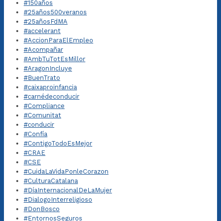
#150años
#25años500veranos
#25añosFdMA
#accelerant
#AccionParaElEmpleo
#Acompañar
#AmbTuTotEsMillor
#AragonIncluye
#BuenTrato
#caixaproinfancia
#carnédeconducir
#Compliance
#Comunitat
#conducir
#Confía
#ContigoTodoEsMejor
#CRAE
#CSE
#CuidaLaVidaPonleCorazon
#CulturaCatalana
#DíaInternacionalDeLaMujer
#DialogoInterreligioso
#DonBosco
#EntornosSeguros