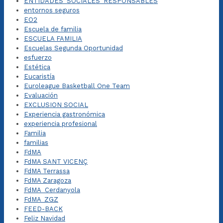
ENTIDADES_SOCIALES_RESPONSABLES
entornos seguros
EO2
Escuela de familia
ESCUELA FAMILIA
Escuelas Segunda Oportunidad
esfuerzo
Estética
Eucaristía
Euroleague Basketball One Team
Evaluación
EXCLUSION SOCIAL
Experiencia gastronómica
experiencia profesional
Familia
familias
FdMA
FdMA SANT VICENÇ
FdMA Terrassa
FdMA Zaragoza
FdMA_Cerdanyola
FdMA_ZGZ
FEED-BACK
Feliz Navidad