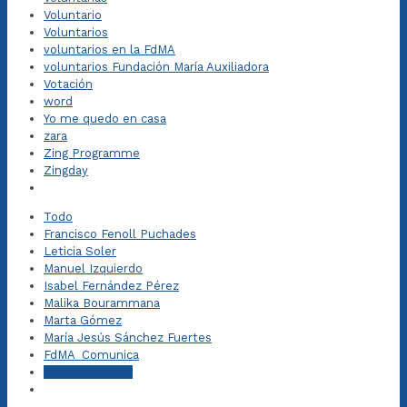
Voluntario
Voluntarios
voluntarios en la FdMA
voluntarios Fundación María Auxiliadora
Votación
word
Yo me quedo en casa
zara
Zing Programme
Zingday
Todo
Francisco Fenoll Puchades
Leticia Soler
Manuel Izquierdo
Isabel Fernández Pérez
Malika Bourammana
Marta Gómez
María Jesús Sánchez Fuertes
FdMA_Comunica
fundacionma98