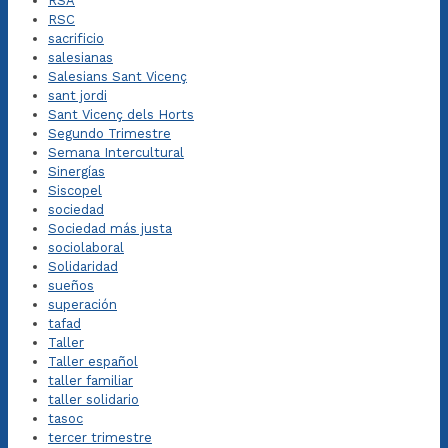
RSA
RSC
sacrificio
salesianas
Salesians Sant Vicenç
sant jordi
Sant Vicenç dels Horts
Segundo Trimestre
Semana Intercultural
Sinergías
Siscopel
sociedad
Sociedad más justa
sociolaboral
Solidaridad
sueños
superación
tafad
Taller
Taller español
taller familiar
taller solidario
tasoc
tercer trimestre