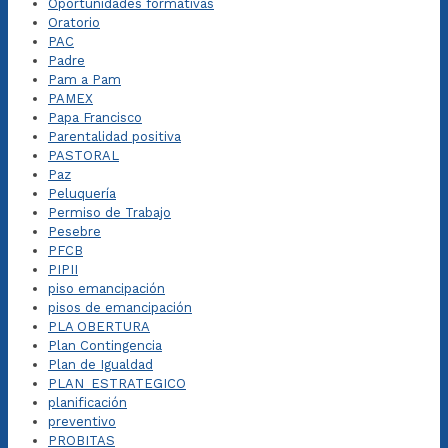
Oportunidades formativas
Oratorio
PAC
Padre
Pam a Pam
PAMEX
Papa Francisco
Parentalidad positiva
PASTORAL
Paz
Peluquería
Permiso de Trabajo
Pesebre
PFCB
PIPII
piso emancipación
pisos de emancipación
PLA OBERTURA
Plan Contingencia
Plan de Igualdad
PLAN_ESTRATEGICO
planificación
preventivo
PROBITAS