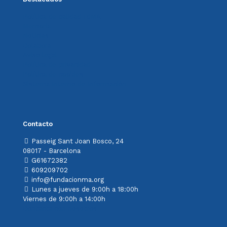
Política de calidad FdMA
Memoria
Noticias
Colabora
Aviso legal
Política de privacidad
Política de cookies
Sistema Interno de Información
Contacto
Passeig Sant Joan Bosco, 24
08017 - Barcelona
G61672382
609209702
info@fundacionma.org
Lunes a jueves de 9:00h a 18:00h
Viernes de 9:00h a 14:00h
Contacta con nosotros