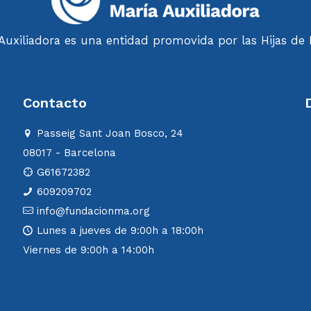
uxiliadora es una entidad promovida por las Hijas de M
Contacto
Passeig Sant Joan Bosco, 24
C
08017 - Barcelona
C
G61672382
S
609209702
T
info@fundacionma.org
Lunes a jueves de 9:00h a 18:00h
Viernes de 9:00h a 14:00h
Contacta con nosotros