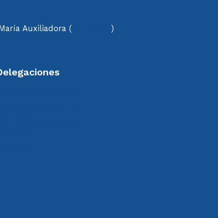
aría Auxiliadora (
Salesianas
)
Delegaciones
erdanyola del Vallès
omunidad Valenciana
ant Vicenç dels Horts
errassa
Zaragoza