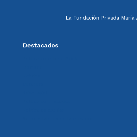
La Fundación Privada María A
Destacados
Política de calidad FdMA
Memoria
Noticias
Colabora
Aviso legal
Política de privacidad
Política de cookies
Sistema Interno de Información