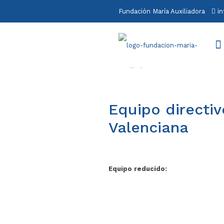
Fundación María Auxiliadora
i
Equipo directi
Valenciana
Equipo reducido: