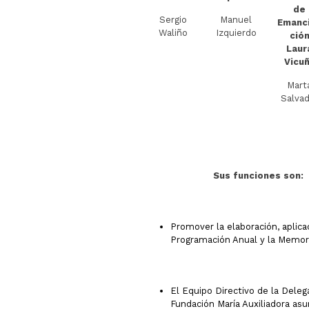
de
Sergio
Manuel
Emanc
Waliño
Izquierdo
ció
Laur
Vicu
Mart
Salvad
Sus funciones son:
Promover la elaboración, aplica
Programación Anual y la Memori
El Equipo Directivo de la Deleg
Fundación María Auxiliadora as