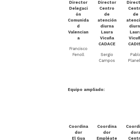
Director
Director
Direc
Delegaci
Centro
Cent
ón
de
de
Comunida
atención
atenc
d
diurna
diur
Valencian
Laura
Laur
a
Vicuña
Vicu
CADACE
CADI
Francisco
Fenoll
Sergio
Pabl
Campos
Planel
Equipo ampliado:
Coordina
Coordina
Coord
dor
dor
dor
El Gua
Empléate
Cent