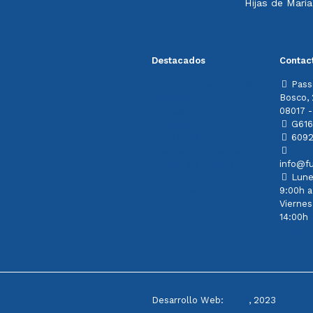
Hijas de María
Destacados
Contac
Política de calidad FdMA
Pass
Memoria
Bosco,
Noticias
08017 -
Colabora
G616
Aviso legal
6092
Política de privacidad
Política de cookies
info@f
Sistema Interno de
Lune
Información
9:00h a
Viernes
14:00h
Contac
Desarrollo Web:
INPQ
, 2023