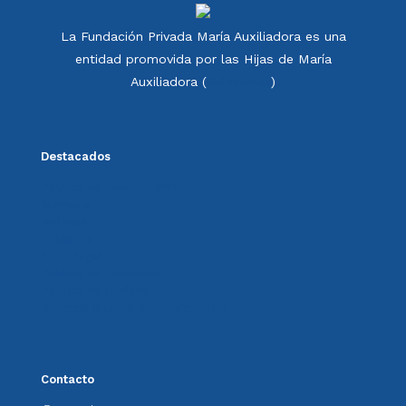
La Fundación Privada María Auxiliadora es una
entidad promovida por las Hijas de María
Auxiliadora (
Salesianas
)
Destacados
Política de calidad FdMA
Memoria
Noticias
Colabora
Aviso legal
Política de privacidad
Política de cookies
Sistema Interno de Información
Contacto