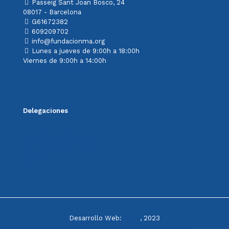
Passeig Sant Joan Bosco, 24
08017 - Barcelona
G61672382
609209702
info@fundacionma.org
Lunes a jueves de 9:00h a 18:00h
Viernes de 9:00h a 14:00h
Contacta con nosotros
Delegaciones
Cerdanyola del Vallès
Comunidad Valenciana
Sant Vicenç dels Horts
Terrassa
Zaragoza
Desarrollo Web:
INPQ
, 2023