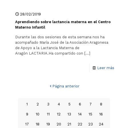
28/02/2019
Aprendiendo sobre lactancia materna en el Centro
Materno Infantil
Durante las dos sesiones de esta semana nos ha
acompañado María José de la Asociación Aragonesa
de Apoyo a la Lactancia Materna de
Aragón LACTARIA.Ha compartido con
[…]
Leer más
Página anterior
1
2
3
4
5
6
7
8
9
10
11
12
13
14
15
16
17
18
19
20
21
22
23
24