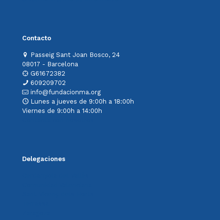
Contacto
Passeig Sant Joan Bosco, 24
08017 - Barcelona
G61672382
609209702
info@fundacionma.org
Lunes a jueves de 9:00h a 18:00h
Viernes de 9:00h a 14:00h
Contacta con nosotros
Delegaciones
Cerdanyola del Vallès
Comunidad Valenciana
Sant Vicenç dels Horts
Terrassa
Zaragoza