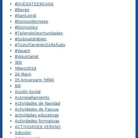
#QUEDATEENCASA
#Reyes
#SantJordi
#SomosMornese
#SomosVoz
#TejiendoOportunidades
#todosaldrábien
#TuVozTambiénEsRefugio
#Vacant
#Voluntariat
18D
1Mayo2024
24 Mayo
25 Aniversario FdMA
8M
Acción Social
Acompañamiento
Actividades de Navidad
Actividades de Pascua
actividades educativas
Actividades formativas
ACTIVIDADES VERANO
Adicción