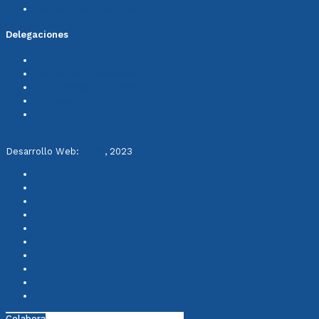
Contacta con nosotros
Delegaciones
Cerdanyola del Vallès
Comunidad Valenciana
Sant Vicenç dels Horts
Terrassa
Zaragoza
Desarrollo Web:
INPQ
, 2023
Colabora