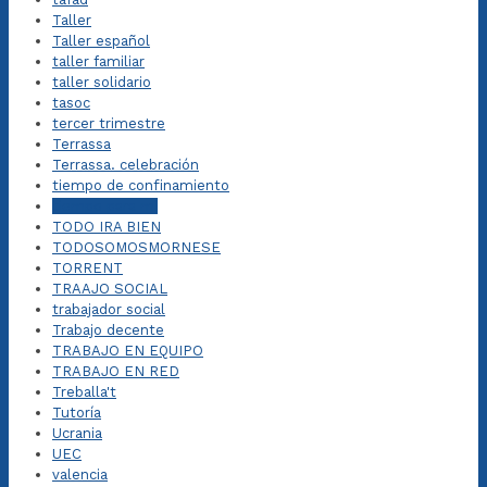
Taller
Taller español
taller familiar
taller solidario
tasoc
tercer trimestre
Terrassa
Terrassa. celebración
tiempo de confinamiento
tiempo para mi
TODO IRA BIEN
TODOSOMOSMORNESE
TORRENT
TRAAJO SOCIAL
trabajador social
Trabajo decente
TRABAJO EN EQUIPO
TRABAJO EN RED
Treballa't
Tutoría
Ucrania
UEC
valencia