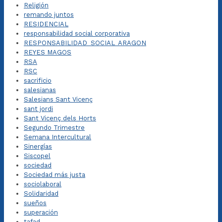
Religión
remando juntos
RESIDENCIAL
responsabilidad social corporativa
RESPONSABILIDAD_SOCIAL_ARAGON
REYES MAGOS
RSA
RSC
sacrificio
salesianas
Salesians Sant Vicenç
sant jordi
Sant Vicenç dels Horts
Segundo Trimestre
Semana Intercultural
Sinergías
Siscopel
sociedad
Sociedad más justa
sociolaboral
Solidaridad
sueños
superación
tafad