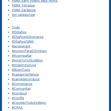
FdMA Sant Vicenç dels Horts
FdMA Terrassa
FdMA Zaragoza
Sin categorizar
Todo
#150años
#25años500veranos
#25añosFdMA
#accelerant
#AccionParaElEmpleo
#Acompañar
#AmbTuTotEsMillor
#AragonIncluye
#BuenTrato
#caixaproinfancia
#carnédeconducir
#Compliance
#Comunitat
#conducir
#Confía
#ContigoTodoEsMejor
#CRAE