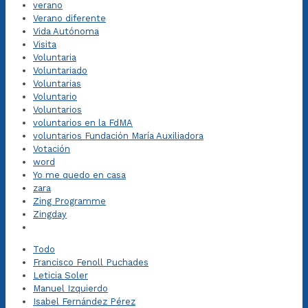
verano
Verano diferente
Vida Autónoma
Visita
Voluntaria
Voluntariado
Voluntarias
Voluntario
Voluntarios
voluntarios en la FdMA
voluntarios Fundación María Auxiliadora
Votación
word
Yo me quedo en casa
zara
Zing Programme
Zingday
Todo
Francisco Fenoll Puchades
Leticia Soler
Manuel Izquierdo
Isabel Fernández Pérez