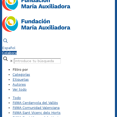
Español
Colabora
✕
Filtro por
Categorías
Etiquetas
Autores
Ver todo
Todo
FdMA Cerdanyola del Vallès
FdMA Comunidad Valenciana
FdMA Sant Vicenç dels Horts