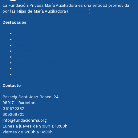
La Fundación Privada María Auxiliadora es una entidad promovida
por las Hijas de María Auxiliadora (
Salesianas
)
Destacados
Política de calidad FdMA
Memoria
Noticias
Colabora
Aviso legal
Política de privacidad
Política de cookies
Sistema Interno de Información
Contacto
Passeig Sant Joan Bosco, 24
08017 - Barcelona
G61672382
609209702
info@fundacionma.org
Lunes a jueves de 9:00h a 18:00h
Viernes de 9:00h a 14:00h