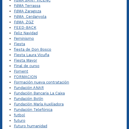
FdMA SANT VICENÇ
FdMA Terrassa
FdMA Zaragoza
FdMA_Cerdanyola
FdMA_ZGZ
FEED-BACK
Feliz Navidad
Feminismo
Fiesta
fiesta de Don Bosco
Fiesta Laura Vicuña
Fiesta Mayor
Final de curso
Foment
FORMACION
Formación nueva contratación
Fundación ANAR
Fundación Bancaria La Caixa
Fundación Botín
Fundación María Auxiliadora
Fundación Telefónica
futbol
futuro
Futuro humanidad