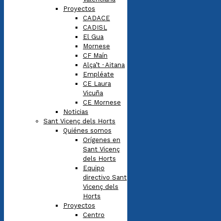
Proyectos
CADACE
CADISL
El Gua
Mornese
CF Maín
Alça’t · Aitana
Empléate
CE Laura
Vicuña
CE Mornese
Noticias
Sant Vicenç dels Horts
Quiénes somos
Orígenes en
Sant Vicenç
dels Horts
Equipo
directivo Sant
Vicenç dels
Horts
Proyectos
Centro