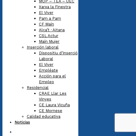
MOP – TEA – UEC
Xarxa la Finestra
El Viver
Pam a Pam
CF Maín
Alça’t · Aitana
CSL Actur
Maín Mujer
Inserción laboral
Dispositiu d’Inserció
Laboral
El Viver
Empléate
Acción para el
Empleo
Residencial
CRAE Llar Les
Vinyes
CE Laura Vicuña
CE Mornese
Calidad educativa
Noticias