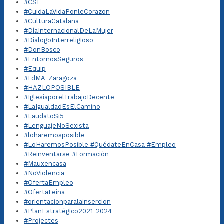
#CSE
#CuidaLaVidaPonleCorazon
#CulturaCatalana
#DíaInternacionalDeLaMujer
#DialogoInterreligioso
#DonBosco
#EntornosSeguros
#Equip
#FdMA_Zaragoza
#HAZLOPOSIBLE
#IglesiaporelTrabajoDecente
#LaIgualdadEsElCamino
#LaudatoSi5
#LenguajeNoSexista
#loharemosposible
#LoHaremosPosible #QuédateEnCasa #Empleo
#Reinventarse #Formación
#Mauxencasa
#NoViolencia
#OfertaEmpleo
#OfertaFeina
#orientacionparalainsercion
#PlanEstratégico2021_2024
#Projectes