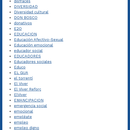
disfraces
DIVERSIDAD
Diversidad cultural
DON BOSCO
donativos
E2O
EDUCACION
Educación Afectivo-Sexual
Educación emocional
educador social
EDUCADORES
Educadores sociales
Educo
EL GUA
el torrentí
El Viver
El Viver Reforç
ElViver
EMANCIPACION
emergencia social
emocional
empléate
empleo
empleo digno