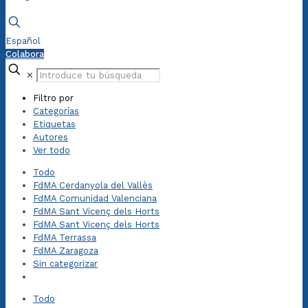
Español
Colabora
✕
Filtro por
Categorías
Etiquetas
Autores
Ver todo
Todo
FdMA Cerdanyola del Vallès
FdMA Comunidad Valenciana
FdMA Sant Vicenç dels Horts
FdMA Sant Vicenç dels Horts
FdMA Terrassa
FdMA Zaragoza
Sin categorizar
Todo