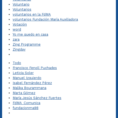
Voluntario
Voluntarios
voluntarios en la FdMA
voluntarios Fundación María Auxiliadora
Votación
word
Yo me quedo en casa
zara
Zing Programme
Zingday
Todo
Francisco Fenoll Puchades
Leticia Soler
Manuel Izquierdo
Isabel Fernández Pérez
Malika Bourammana
Marta Gómez
María Jesús Sánchez Fuertes
FdMA_Comunica
fundacionma98