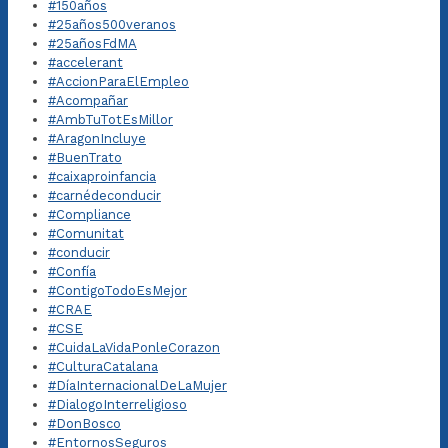
#150años
#25años500veranos
#25añosFdMA
#accelerant
#AccionParaElEmpleo
#Acompañar
#AmbTuTotEsMillor
#AragonIncluye
#BuenTrato
#caixaproinfancia
#carnédeconducir
#Compliance
#Comunitat
#conducir
#Confía
#ContigoTodoEsMejor
#CRAE
#CSE
#CuidaLaVidaPonleCorazon
#CulturaCatalana
#DíaInternacionalDeLaMujer
#DialogoInterreligioso
#DonBosco
#EntornosSeguros