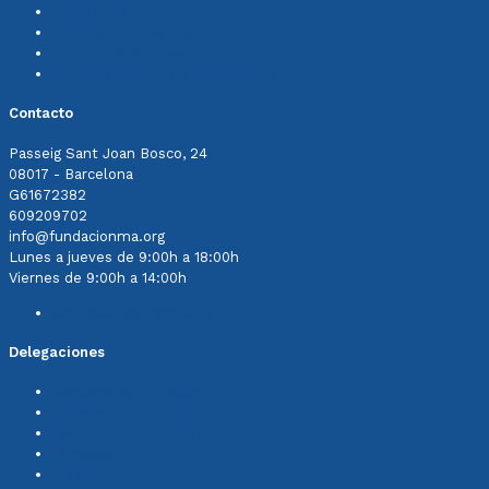
Aviso legal
Política de privacidad
Política de cookies
Sistema Interno de Información
Contacto
Passeig Sant Joan Bosco, 24
08017 - Barcelona
G61672382
609209702
info@fundacionma.org
Lunes a jueves de 9:00h a 18:00h
Viernes de 9:00h a 14:00h
Contacta con nosotros
Delegaciones
Cerdanyola del Vallès
Comunidad Valenciana
Sant Vicenç dels Horts
Terrassa
Zaragoza