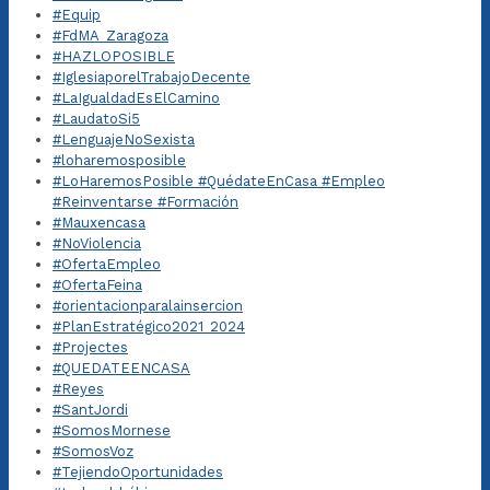
#Equip
#FdMA_Zaragoza
#HAZLOPOSIBLE
#IglesiaporelTrabajoDecente
#LaIgualdadEsElCamino
#LaudatoSi5
#LenguajeNoSexista
#loharemosposible
#LoHaremosPosible #QuédateEnCasa #Empleo
#Reinventarse #Formación
#Mauxencasa
#NoViolencia
#OfertaEmpleo
#OfertaFeina
#orientacionparalainsercion
#PlanEstratégico2021_2024
#Projectes
#QUEDATEENCASA
#Reyes
#SantJordi
#SomosMornese
#SomosVoz
#TejiendoOportunidades