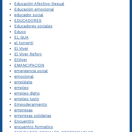
Educación Afectivo-Sexual
Educación emocional
educador social
EDUCADORES
Educadores sociales
Educo
EL GUA
el torrentí
El Viver
El Viver Reforç
ElViver
EMANCIPACION
emergencia social
emocional
empléate
empleo
empleo digno
empleo justo
Empoderamiento
empresas
empresas solidarias
Encuentro
encuentro formativo