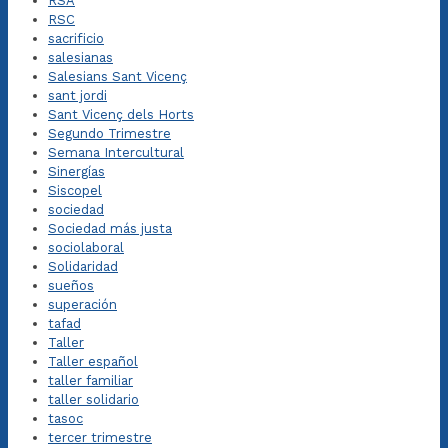
RSA
RSC
sacrificio
salesianas
Salesians Sant Vicenç
sant jordi
Sant Vicenç dels Horts
Segundo Trimestre
Semana Intercultural
Sinergías
Siscopel
sociedad
Sociedad más justa
sociolaboral
Solidaridad
sueños
superación
tafad
Taller
Taller español
taller familiar
taller solidario
tasoc
tercer trimestre