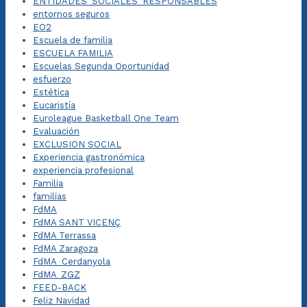
ENTIDADES_SOCIALES_RESPONSABLES
entornos seguros
EO2
Escuela de familia
ESCUELA FAMILIA
Escuelas Segunda Oportunidad
esfuerzo
Estética
Eucaristía
Euroleague Basketball One Team
Evaluación
EXCLUSION SOCIAL
Experiencia gastronómica
experiencia profesional
Familia
familias
FdMA
FdMA SANT VICENÇ
FdMA Terrassa
FdMA Zaragoza
FdMA_Cerdanyola
FdMA_ZGZ
FEED-BACK
Feliz Navidad