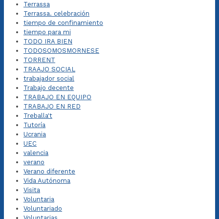
Terrassa
Terrassa. celebración
tiempo de confinamiento
tiempo para mi
TODO IRA BIEN
TODOSOMOSMORNESE
TORRENT
TRAAJO SOCIAL
trabajador social
Trabajo decente
TRABAJO EN EQUIPO
TRABAJO EN RED
Treballa't
Tutoría
Ucrania
UEC
valencia
verano
Verano diferente
Vida Autónoma
Visita
Voluntaria
Voluntariado
Voluntarias