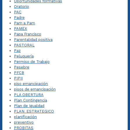
Oportunidades formativas
Oratorio
PAC
Padre
Pam a Pam
PAMEX
Papa Francisco
Parentalidad positiva
PASTORAL
Paz
Peluquería
Permiso de Trabajo
Pesebre
PFCB
PIPII
piso emancipación
pisos de emancipación
PLA OBERTURA
Plan Contingencia
Plan de Igualdad
PLAN_ESTRATEGICO
planificación
preventivo
PROBITAS