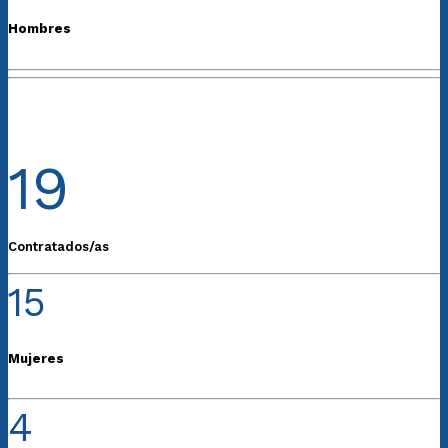
Hombres
19
Contratados/as
15
Mujeres
4