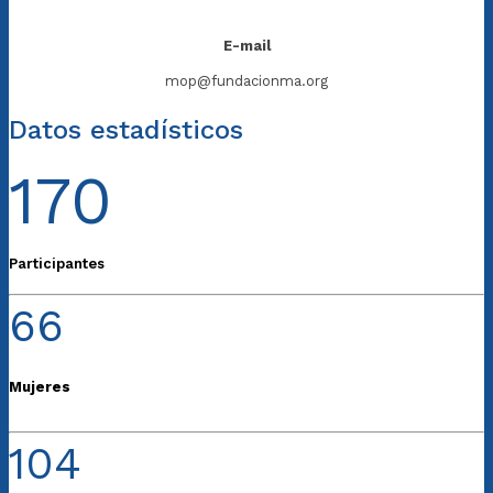
E-mail
mop@fundacionma.org
Datos estadísticos
170
Participantes
66
Mujeres
104