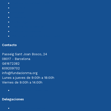
Política de calidad FdMA
Memoria
Noticias
Colabora
Aviso legal
Política de privacidad
Política de cookies
Sistema Interno de Información
Contacto
Passeig Sant Joan Bosco, 24
08017 - Barcelona
G61672382
609209702
info@fundacionma.org
Lunes a jueves de 9:00h a 18:00h
Viernes de 9:00h a 14:00h
Contacta con nosotros
Delegaciones
Cerdanyola del Vallès