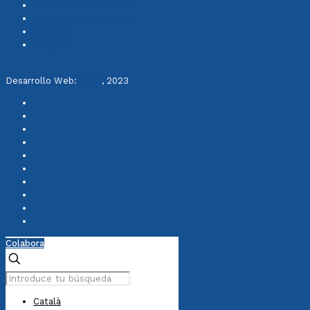
Comunidad Valenciana
Sant Vicenç dels Horts
Terrassa
Zaragoza
Desarrollo Web:
INPQ
, 2023
Colabora
Català