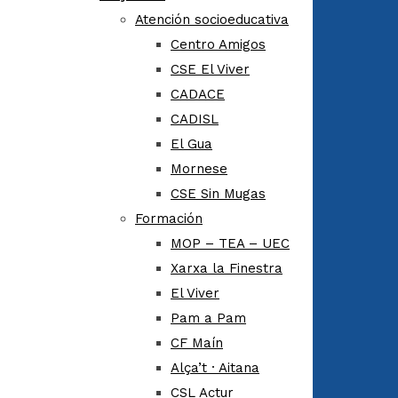
Atención socioeducativa
Centro Amigos
CSE El Viver
CADACE
CADISL
El Gua
Mornese
CSE Sin Mugas
Formación
MOP – TEA – UEC
Xarxa la Finestra
El Viver
Pam a Pam
CF Maín
Alça’t · Aitana
CSL Actur