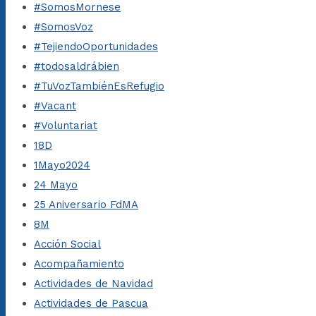
#SomosMornese
#SomosVoz
#TejiendoOportunidades
#todosaldrábien
#TuVozTambiénEsRefugio
#Vacant
#Voluntariat
18D
1Mayo2024
24 Mayo
25 Aniversario FdMA
8M
Acción Social
Acompañamiento
Actividades de Navidad
Actividades de Pascua