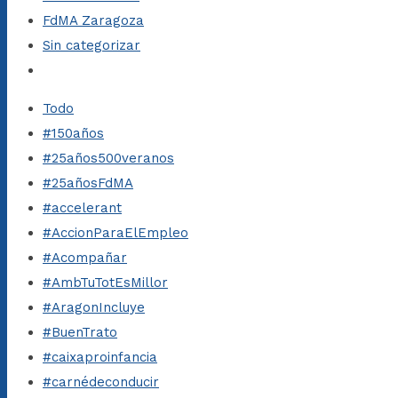
FdMA Zaragoza
Sin categorizar
Todo
#150años
#25años500veranos
#25añosFdMA
#accelerant
#AccionParaElEmpleo
#Acompañar
#AmbTuTotEsMillor
#AragonIncluye
#BuenTrato
#caixaproinfancia
#carnédeconducir