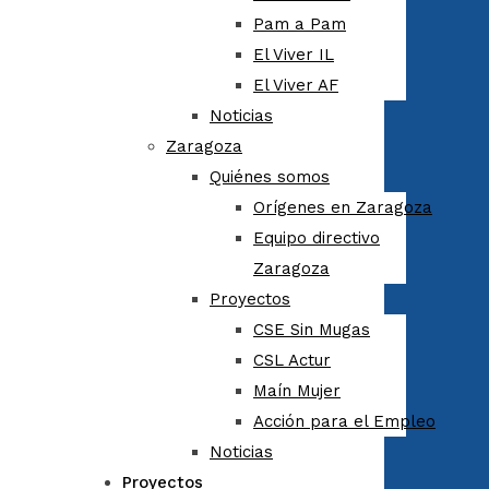
Pam a Pam
El Viver IL
El Viver AF
Noticias
Zaragoza
Quiénes somos
Orígenes en Zaragoza
Equipo directivo
Zaragoza
Proyectos
CSE Sin Mugas
CSL Actur
Maín Mujer
Acción para el Empleo
Noticias
Proyectos