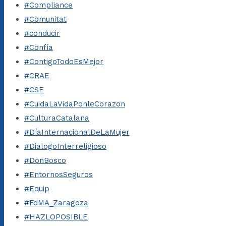
#Compliance
#Comunitat
#conducir
#Confía
#ContigoTodoEsMejor
#CRAE
#CSE
#CuidaLaVidaPonleCorazon
#CulturaCatalana
#DíaInternacionalDeLaMujer
#DialogoInterreligioso
#DonBosco
#EntornosSeguros
#Equip
#FdMA_Zaragoza
#HAZLOPOSIBLE