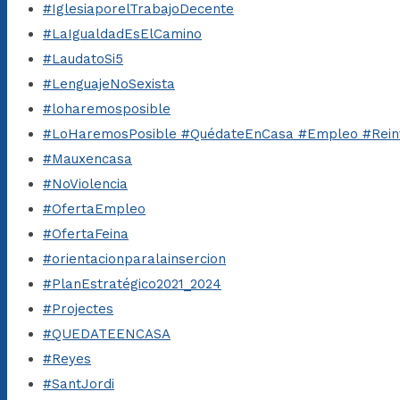
#IglesiaporelTrabajoDecente
#LaIgualdadEsElCamino
#LaudatoSi5
#LenguajeNoSexista
#loharemosposible
#LoHaremosPosible #QuédateEnCasa #Empleo #Rein
#Mauxencasa
#NoViolencia
#OfertaEmpleo
#OfertaFeina
#orientacionparalainsercion
#PlanEstratégico2021_2024
#Projectes
#QUEDATEENCASA
#Reyes
#SantJordi