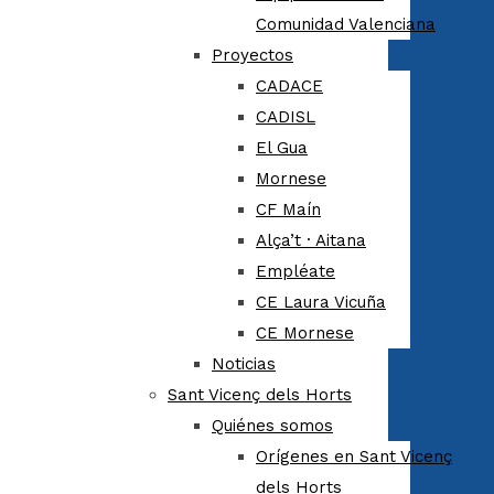
Comunidad Valenciana
Proyectos
CADACE
CADISL
El Gua
Mornese
CF Maín
Alça’t · Aitana
Empléate
CE Laura Vicuña
CE Mornese
Noticias
Sant Vicenç dels Horts
Quiénes somos
Orígenes en Sant Vicenç
dels Horts