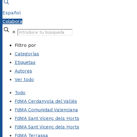
Español
Colabora
✕
Filtro por
Categorías
Etiquetas
Autores
Ver todo
Todo
FdMA Cerdanyola del Vallès
FdMA Comunidad Valenciana
FdMA Sant Vicenç dels Horts
FdMA Sant Vicenç dels Horts
FdMA Terrassa