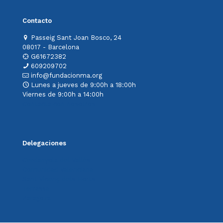
Contacto
Passeig Sant Joan Bosco, 24
08017 - Barcelona
G61672382
609209702
info@fundacionma.org
Lunes a jueves de 9:00h a 18:00h
Viernes de 9:00h a 14:00h
Contacta con nosotros
Delegaciones
Cerdanyola del Vallès
Comunidad Valenciana
Sant Vicenç dels Horts
Terrassa
Zaragoza