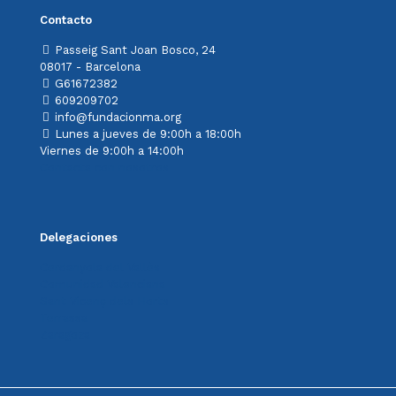
Contacto
Passeig Sant Joan Bosco, 24
08017 - Barcelona
G61672382
609209702
info@fundacionma.org
Lunes a jueves de 9:00h a 18:00h
Viernes de 9:00h a 14:00h
Contacta con nosotros
Delegaciones
Cerdanyola del Vallès
Comunidad Valenciana
Sant Vicenç dels Horts
Terrassa
Zaragoza