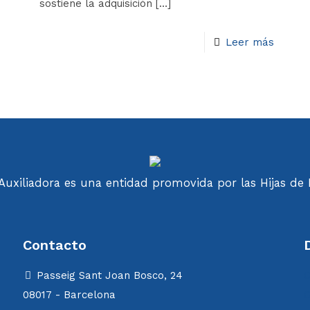
sostiene la adquisición
[…]
Leer más
uxiliadora es una entidad promovida por las Hijas de M
Contacto
Passeig Sant Joan Bosco, 24
C
08017 - Barcelona
C