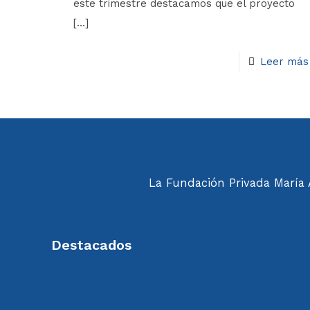
este trimestre destacamos que el proyecto
[…]
Leer más
La Fundación Privada María A
Destacados
Política de calidad FdMA
Memoria