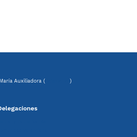
aría Auxiliadora (
Salesianas
)
Delegaciones
erdanyola del Vallès
omunidad Valenciana