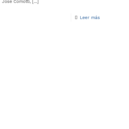
José Comotti,
[…]
Leer más