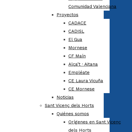
Comunidad Valenciana
Proyectos
CADACE
CADISL
El Gua
Mornese
CF Maín
Alça’t · Aitana
Empléate
CE Laura Vicuña
CE Mornese
Noticias
Sant Vicenç dels Horts
Quiénes somos
Orígenes en Sant Vicenç
dels Horts