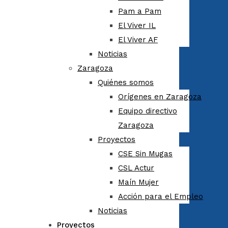
Pam a Pam
El Viver IL
El Viver AF
Noticias
Zaragoza
Quiénes somos
Orígenes en Zaragoza
Equipo directivo
Zaragoza
Proyectos
CSE Sin Mugas
CSL Actur
Maín Mujer
Acción para el Empleo
Noticias
Proyectos