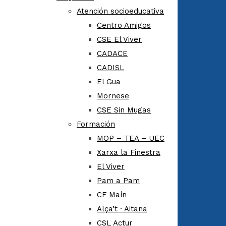
Atención socioeducativa
Centro Amigos
CSE El Viver
CADACE
CADISL
El Gua
Mornese
CSE Sin Mugas
Formación
MOP – TEA – UEC
Xarxa la Finestra
El Viver
Pam a Pam
CF Maín
Alça’t · Aitana
CSL Actur