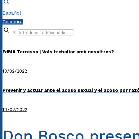
Español
Colabora
✕
FdMA Terrassa | Vols treballar amb nosaltres?
10/02/2022
Prevenir y actuar ante el acoso sexual y el acoso por raz
14/02/2022
Don Bosco presen