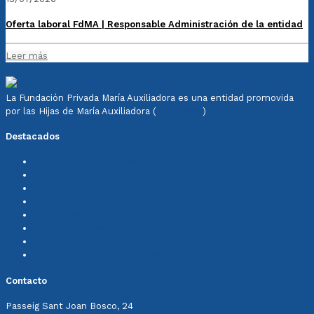
Oferta laboral FdMA | Responsable Administración de la entidad
Leer más
La Fundación Privada María Auxiliadora es una entidad promovida
por las Hijas de María Auxiliadora (
Salesianas
)
Destacados
Política de calidad FdMA
Memoria
Noticias
Colabora
Aviso legal
Política de privacidad
Política de cookies
Sistema Interno de Información
Contacto
Passeig Sant Joan Bosco, 24