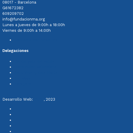
08017 - Barcelona
G61672382
609209702
info@fundacionma.org
Lunes a jueves de 9:00h a 18:00h
Viernes de 9:00h a 14:00h
Contacta con nosotros
Delegaciones
Cerdanyola del Vallès
Comunidad Valenciana
Sant Vicenç dels Horts
Terrassa
Zaragoza
Desarrollo Web:
INPQ
, 2023