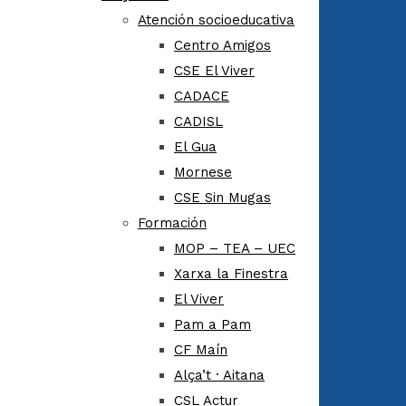
Atención socioeducativa
Centro Amigos
CSE El Viver
CADACE
CADISL
El Gua
Mornese
CSE Sin Mugas
Formación
MOP – TEA – UEC
Xarxa la Finestra
El Viver
Pam a Pam
CF Maín
Alça’t · Aitana
CSL Actur