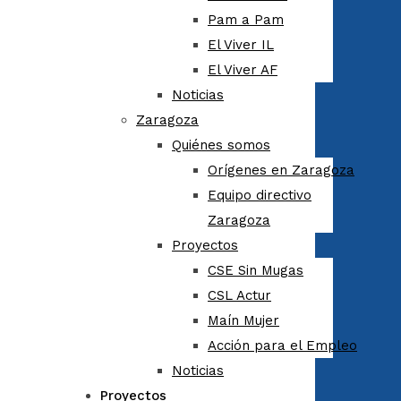
Pam a Pam
El Viver IL
El Viver AF
Noticias
Zaragoza
Quiénes somos
Orígenes en Zaragoza
Equipo directivo
Zaragoza
Proyectos
CSE Sin Mugas
CSL Actur
Maín Mujer
Acción para el Empleo
Noticias
Proyectos