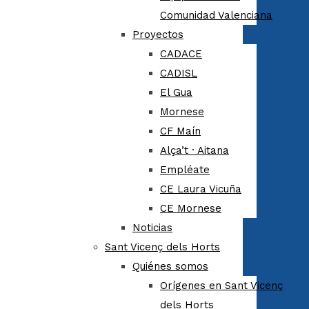
Comunidad Valenciana
Proyectos
CADACE
CADISL
El Gua
Mornese
CF Maín
Alça’t · Aitana
Empléate
CE Laura Vicuña
CE Mornese
Noticias
Sant Vicenç dels Horts
Quiénes somos
Orígenes en Sant Vicenç
dels Horts