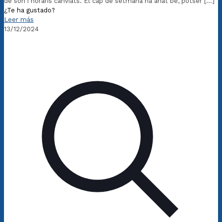
de son i horaris canviats. El cap de setmana ha anat bé, potser
[…]
¿Te ha gustado?
Leer más
13/12/2024