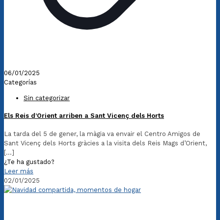
06/01/2025
Categorías
Sin categorizar
Els Reis d’Orient arriben a Sant Vicenç dels Horts
La tarda del 5 de gener, la màgia va envair el Centro Amigos de
Sant Vicenç dels Horts gràcies a la visita dels Reis Mags d’Orient,
[…]
¿Te ha gustado?
Leer más
02/01/2025