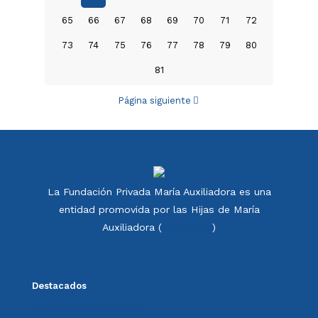
65
66
67
68
69
70
71
72
73
74
75
76
77
78
79
80
81
Página siguiente
La Fundación Privada María Auxiliadora es una
entidad promovida por las Hijas de María
Auxiliadora (
Salesianas
)
Destacados
Política de calidad FdMA