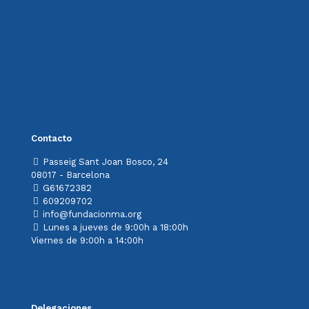
Memoria
Noticias
Colabora
Aviso legal
Política de privacidad
Política de cookies
Sistema Interno de Información
Contacto
Passeig Sant Joan Bosco, 24
08017 - Barcelona
G61672382
609209702
info@fundacionma.org
Lunes a jueves de 9:00h a 18:00h
Viernes de 9:00h a 14:00h
Contacta con nosotros
Delegaciones