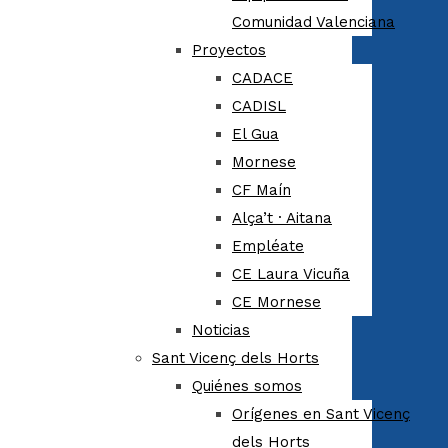
Comunidad Valenciana
Proyectos
CADACE
CADISL
El Gua
Mornese
CF Maín
Alça’t · Aitana
Empléate
CE Laura Vicuña
CE Mornese
Noticias
Sant Vicenç dels Horts
Quiénes somos
Orígenes en Sant Vicenç
dels Horts