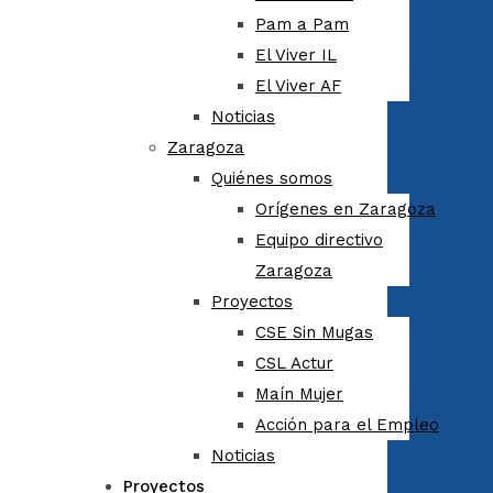
Pam a Pam
El Viver IL
El Viver AF
Noticias
Zaragoza
Quiénes somos
Orígenes en Zaragoza
Equipo directivo
Zaragoza
Proyectos
CSE Sin Mugas
CSL Actur
Maín Mujer
Acción para el Empleo
Noticias
Proyectos