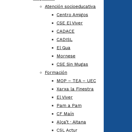
Atención socioeducativa
Centro Amigos
CSE El Viver
CADACE
CADISL
El Gua
Mornese
CSE Sin Mugas
Formación
MOP – TEA – UEC
Xarxa la Finestra
El Viver
Pam a Pam
CF Maín
Alça’t · Aitana
CSL Actur