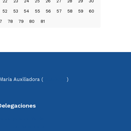
22
23
24
25
26
27
28
29
30
52
53
54
55
56
57
58
59
60
7
78
79
80
81
aría Auxiliadora (
Salesianas
)
Delegaciones
erdanyola del Vallès
omunidad Valenciana