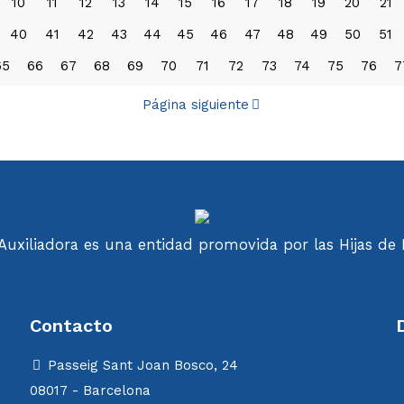
10
11
12
13
14
15
16
17
18
19
20
21
40
41
42
43
44
45
46
47
48
49
50
51
65
66
67
68
69
70
71
72
73
74
75
76
7
Página siguiente
uxiliadora es una entidad promovida por las Hijas de M
Contacto
Passeig Sant Joan Bosco, 24
C
08017 - Barcelona
C