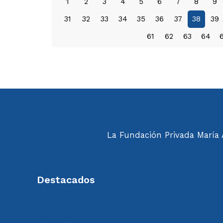
1
2
3
4
5
6
7
8
9
31
32
33
34
35
36
37
38
39
61
62
63
64
La Fundación Privada María A
Destacados
Política de calidad FdMA
Memoria