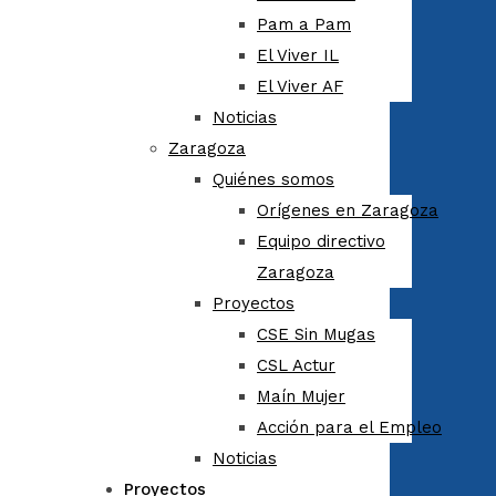
Pam a Pam
El Viver IL
El Viver AF
Noticias
Zaragoza
Quiénes somos
Orígenes en Zaragoza
Equipo directivo
Zaragoza
Proyectos
CSE Sin Mugas
CSL Actur
Maín Mujer
Acción para el Empleo
Noticias
Proyectos