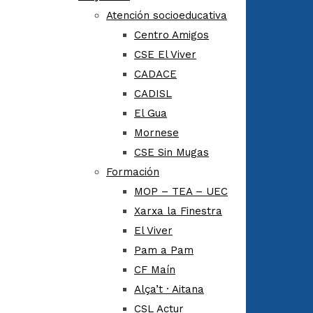
Atención socioeducativa
Centro Amigos
CSE El Viver
CADACE
CADISL
El Gua
Mornese
CSE Sin Mugas
Formación
MOP – TEA – UEC
Xarxa la Finestra
El Viver
Pam a Pam
CF Maín
Alça’t · Aitana
CSL Actur