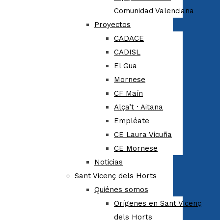
Comunidad Valenciana
Proyectos
CADACE
CADISL
El Gua
Mornese
CF Maín
Alça’t · Aitana
Empléate
CE Laura Vicuña
CE Mornese
Noticias
Sant Vicenç dels Horts
Quiénes somos
Orígenes en Sant Vicenç
dels Horts