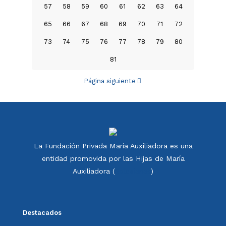
57
58
59
60
61
62
63
64
65
66
67
68
69
70
71
72
73
74
75
76
77
78
79
80
81
Página siguiente
La Fundación Privada María Auxiliadora es una
entidad promovida por las Hijas de María
Auxiliadora (
Salesianas
)
Destacados