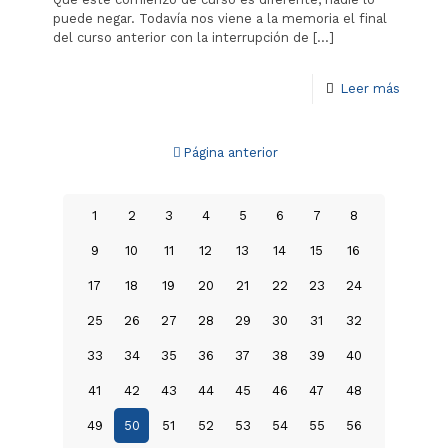
puede negar. Todavía nos viene a la memoria el final
del curso anterior con la interrupción de
[…]
Leer más
Página anterior
1
2
3
4
5
6
7
8
9
10
11
12
13
14
15
16
17
18
19
20
21
22
23
24
25
26
27
28
29
30
31
32
33
34
35
36
37
38
39
40
41
42
43
44
45
46
47
48
49
50
51
52
53
54
55
56