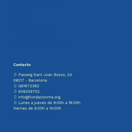
Política de calidad FdMA
Memoria
Noticias
Colabora
Aviso legal
Política de privacidad
Política de cookies
Sistema Interno de Información
Contacto
Passeig Sant Joan Bosco, 24
08017 - Barcelona
G61672382
609209702
info@fundacionma.org
Lunes a jueves de 9:00h a 18:00h
Viernes de 9:00h a 14:00h
Contacta con nosotros