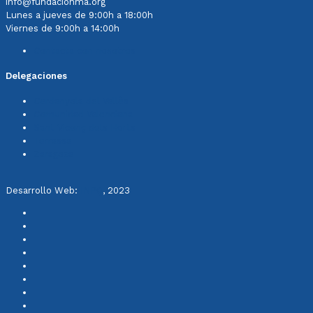
info@fundacionma.org
Lunes a jueves de 9:00h a 18:00h
Viernes de 9:00h a 14:00h
Contacta con nosotros
Delegaciones
Cerdanyola del Vallès
Comunidad Valenciana
Sant Vicenç dels Horts
Terrassa
Zaragoza
Desarrollo Web:
INPQ
, 2023