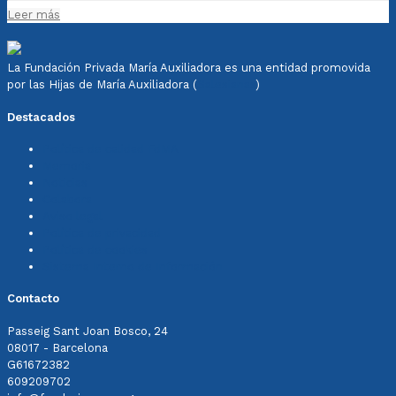
Leer más
La Fundación Privada María Auxiliadora es una entidad promovida
por las Hijas de María Auxiliadora (
Salesianas
)
Destacados
Política de calidad FdMA
Memoria
Noticias
Colabora
Aviso legal
Política de privacidad
Política de cookies
Sistema Interno de Información
Contacto
Passeig Sant Joan Bosco, 24
08017 - Barcelona
G61672382
609209702