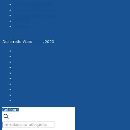
Cerdanyola del Vallès
Comunidad Valenciana
Sant Vicenç dels Horts
Terrassa
Zaragoza
Desarrollo Web:
INPQ
, 2023
Colabora