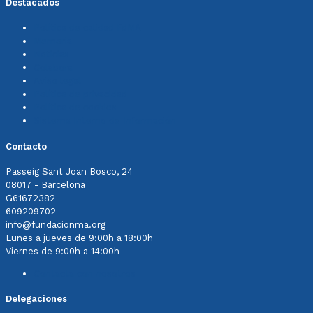
Destacados
Política de calidad FdMA
Memoria
Noticias
Colabora
Aviso legal
Política de privacidad
Política de cookies
Sistema Interno de Información
Contacto
Passeig Sant Joan Bosco, 24
08017 - Barcelona
G61672382
609209702
info@fundacionma.org
Lunes a jueves de 9:00h a 18:00h
Viernes de 9:00h a 14:00h
Contacta con nosotros
Delegaciones