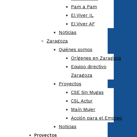
Pam a Pam
El Viver IL
El Viver AF
Noticias
Zaragoza
Quiénes somos
Orígenes en Zaragoza
Equipo directivo
Zaragoza
Proyectos
CSE Sin Mugas
CSL Actur
Maín Mujer
Acción para el Empleo
Noticias
Proyectos