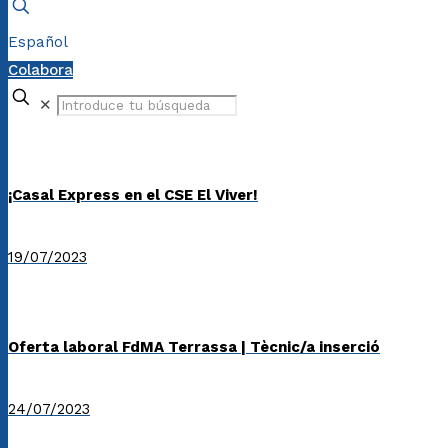
Español
Colabora
✕
¡Casal Express en el CSE El Viver!
19/07/2023
Oferta laboral FdMA Terrassa | Tècnic/a inserció
24/07/2023