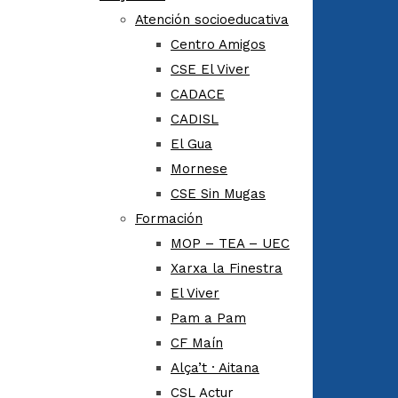
Atención socioeducativa
Centro Amigos
CSE El Viver
CADACE
CADISL
El Gua
Mornese
CSE Sin Mugas
Formación
MOP – TEA – UEC
Xarxa la Finestra
El Viver
Pam a Pam
CF Maín
Alça’t · Aitana
CSL Actur