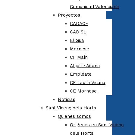
Comunidad Valenciana
Proyectos
CADACE
CADISL
El Gua
Mornese
CF Maín
Alça’t · Aitana
Empléate
CE Laura Vicuña
CE Mornese
Noticias
Sant Vicenç dels Horts
Quiénes somos
Orígenes en Sant Vicenç
dels Horts