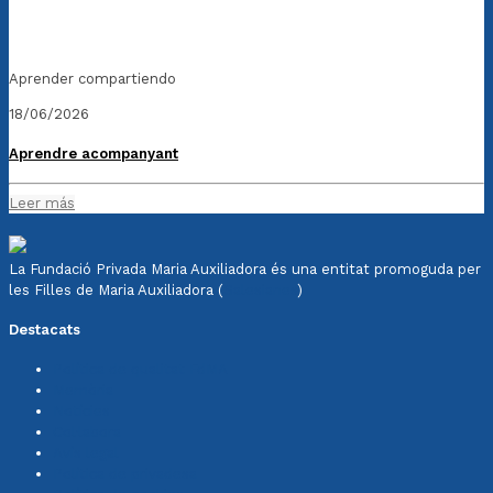
Aprender compartiendo
18/06/2026
Aprendre acompanyant
Leer más
La Fundació Privada Maria Auxiliadora és una entitat promoguda per
les Filles de Maria Auxiliadora (
Salesianes
)
Destacats
Política de qualitat FdMA
Memòria
Notícies
Col·labora
Avís legal
Política de privadesa