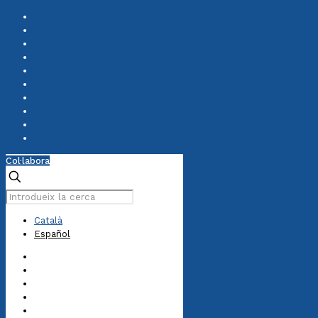
Col·labora
Català
Español