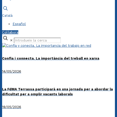
Català
Español
Col·labora
✕
Confia i connecta. La importància del treball en xarxa
14/05/2026
La FdMA Terrassa participarà en una jornada per a abordar la
dificultat per a omplir vacants laborals
19/05/2026