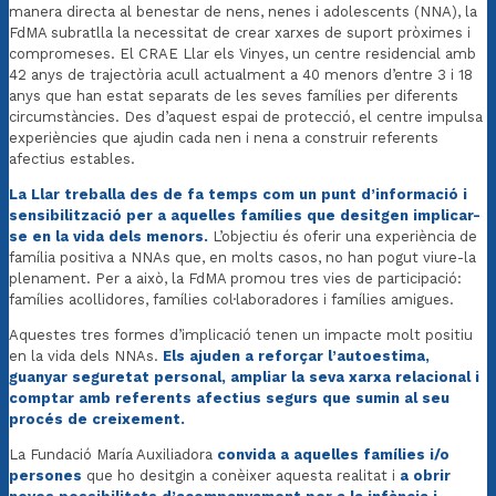
manera directa al benestar de nens, nenes i adolescents (NNA), la
FdMA subratlla la necessitat de crear xarxes de suport pròximes i
compromeses. El CRAE Llar els Vinyes, un centre residencial amb
42 anys de trajectòria acull actualment a 40 menors d’entre 3 i 18
anys que han estat separats de les seves famílies per diferents
circumstàncies. Des d’aquest espai de protecció, el centre impulsa
experiències que ajudin cada nen i nena a construir referents
afectius estables.
La Llar treballa des de fa temps com un punt d’informació i
sensibilització per a aquelles famílies que desitgen implicar-
se en la vida dels menors.
L’objectiu és oferir una experiència de
família positiva a NNAs que, en molts casos, no han pogut viure-la
plenament. Per a això, la FdMA promou tres vies de participació:
famílies acollidores, famílies col·laboradores i famílies amigues.
Aquestes tres formes d’implicació tenen un impacte molt positiu
en la vida dels NNAs.
Els ajuden a reforçar l’autoestima,
guanyar seguretat personal, ampliar la seva xarxa relacional i
comptar amb referents afectius segurs que sumin al seu
procés de creixement.
La Fundació María Auxiliadora
convida a aquelles famílies i/o
persones
que ho desitgin a conèixer aquesta realitat i
a obrir